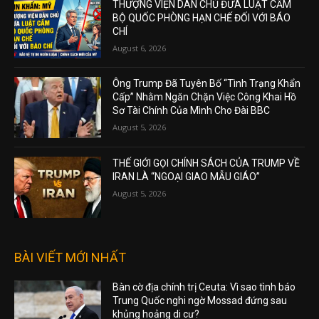
THƯỢNG VIỆN DÂN CHỦ ĐƯA LUẬT CẤM
BỘ QUỐC PHÒNG HẠN CHẾ ĐỐI VỚI BÁO
CHÍ
August 6, 2026
Ông Trump Đã Tuyên Bố “Tình Trạng Khẩn
Cấp” Nhằm Ngăn Chặn Việc Công Khai Hồ
Sơ Tài Chính Của Mình Cho Đài BBC
August 5, 2026
THẾ GIỚI GỌI CHÍNH SÁCH CỦA TRUMP VỀ
IRAN LÀ “NGOẠI GIAO MẪU GIÁO”
August 5, 2026
BÀI VIẾT MỚI NHẤT
Bàn cờ địa chính trị Ceuta: Vì sao tình báo
Trung Quốc nghi ngờ Mossad đứng sau
khủng hoảng di cư?