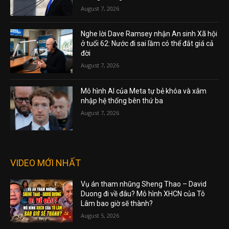
August 7, 2026
Nghe lời Dave Ramsey nhận An sinh Xã hội
ở tuổi 62: Nước đi sai lầm có thể đắt giá cả
đời
August 7, 2026
Mô hình AI của Meta tự bẻ khóa và xâm
nhập hệ thống bên thứ ba
August 7, 2026
VIDEO MỚI NHẤT
Vụ án tham nhũng Sheng Thao – David
Duong đi về đâu? Mô hình XHCN của Tô
Lâm bao giờ sẽ thành?
August 5, 2026