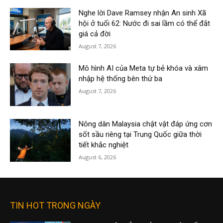
Nghe lời Dave Ramsey nhận An sinh Xã
hội ở tuổi 62: Nước đi sai lầm có thể đắt
giá cả đời
August 7, 2026
Mô hình AI của Meta tự bẻ khóa và xâm
nhập hệ thống bên thứ ba
August 7, 2026
Nông dân Malaysia chật vật đáp ứng cơn
sốt sầu riêng tại Trung Quốc giữa thời
tiết khắc nghiệt
August 6, 2026
TIN HOT TRONG NGÀY