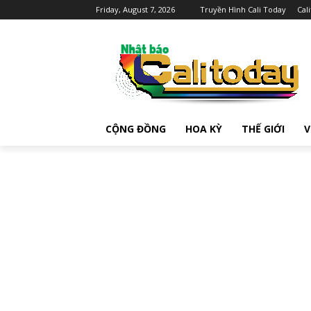
Friday, August 7, 2026
Truyền Hình Cali Today
Cal
CỘNG ĐỒNG
HOA KỲ
THẾ GIỚI
V