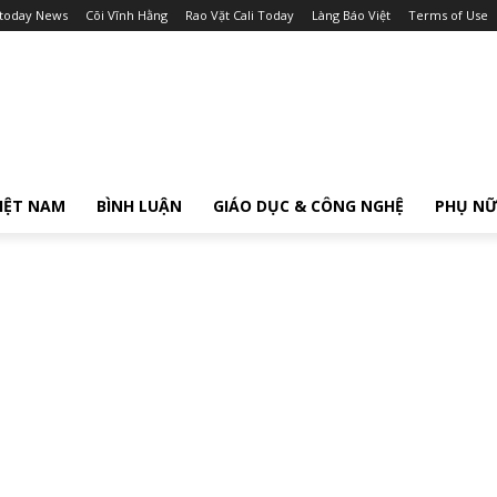
itoday News
Cõi Vĩnh Hằng
Rao Vặt Cali Today
Làng Báo Việt
Terms of Use
IỆT NAM
BÌNH LUẬN
GIÁO DỤC & CÔNG NGHỆ
PHỤ N