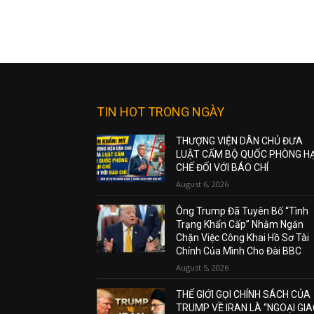
TIN HOT TRONG NGÀY
THƯỢNG VIỆN DÂN CHỦ ĐƯA
LUẬT CẤM BỘ QUỐC PHÒNG H
CHẾ ĐỐI VỚI BÁO CHÍ
August 6, 2026
Ông Trump Đã Tuyên Bố “Tình
Trạng Khẩn Cấp” Nhằm Ngăn
Chặn Việc Công Khai Hồ Sơ Tài
Chính Của Mình Cho Đài BBC
August 5, 2026
THẾ GIỚI GỌI CHÍNH SÁCH CỦA
TRUMP VỀ IRAN LÀ “NGOẠI GI