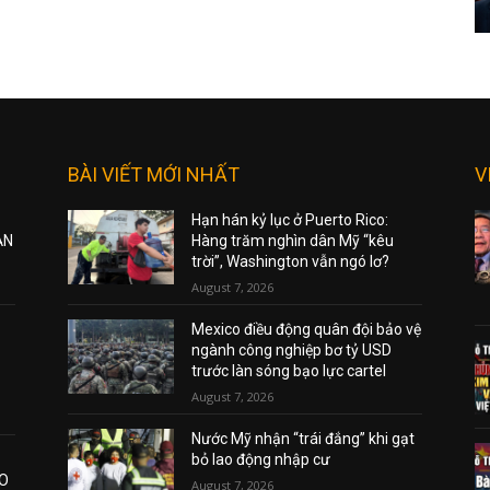
BÀI VIẾT MỚI NHẤT
V
Hạn hán kỷ lục ở Puerto Rico:
ẠN
Hàng trăm nghìn dân Mỹ “kêu
trời”, Washington vẫn ngó lơ?
August 7, 2026
Mexico điều động quân đội bảo vệ
ngành công nghiệp bơ tỷ USD
trước làn sóng bạo lực cartel
August 7, 2026
Nước Mỹ nhận “trái đắng” khi gạt
bỏ lao động nhập cư
AO
August 7, 2026