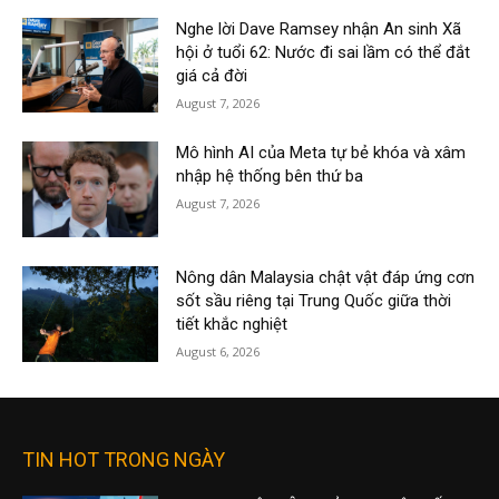
Nghe lời Dave Ramsey nhận An sinh Xã
hội ở tuổi 62: Nước đi sai lầm có thể đắt
giá cả đời
August 7, 2026
Mô hình AI của Meta tự bẻ khóa và xâm
nhập hệ thống bên thứ ba
August 7, 2026
Nông dân Malaysia chật vật đáp ứng cơn
sốt sầu riêng tại Trung Quốc giữa thời
tiết khắc nghiệt
August 6, 2026
TIN HOT TRONG NGÀY