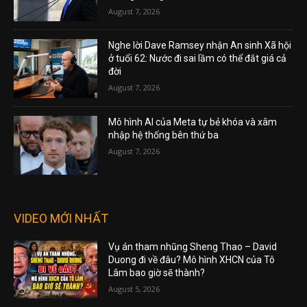
August 7, 2026
Nghe lời Dave Ramsey nhận An sinh Xã hội
ở tuổi 62: Nước đi sai lầm có thể đắt giá cả
đời
August 7, 2026
Mô hình AI của Meta tự bẻ khóa và xâm
nhập hệ thống bên thứ ba
August 7, 2026
VIDEO MỚI NHẤT
Vụ án tham nhũng Sheng Thao – David
Duong đi về đâu? Mô hình XHCN của Tô
Lâm bao giờ sẽ thành?
August 5, 2026