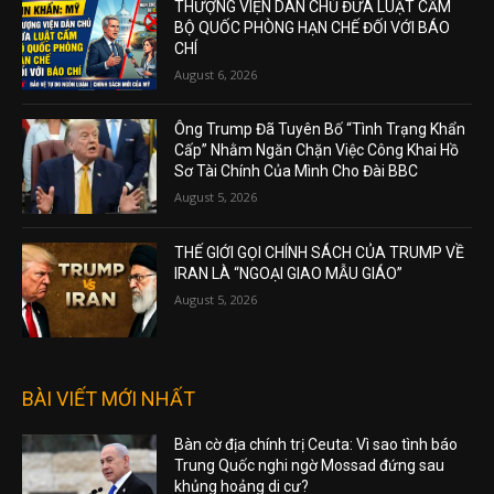
THƯỢNG VIỆN DÂN CHỦ ĐƯA LUẬT CẤM
BỘ QUỐC PHÒNG HẠN CHẾ ĐỐI VỚI BÁO
CHÍ
August 6, 2026
Ông Trump Đã Tuyên Bố “Tình Trạng Khẩn
Cấp” Nhằm Ngăn Chặn Việc Công Khai Hồ
Sơ Tài Chính Của Mình Cho Đài BBC
August 5, 2026
THẾ GIỚI GỌI CHÍNH SÁCH CỦA TRUMP VỀ
IRAN LÀ “NGOẠI GIAO MẪU GIÁO”
August 5, 2026
BÀI VIẾT MỚI NHẤT
Bàn cờ địa chính trị Ceuta: Vì sao tình báo
Trung Quốc nghi ngờ Mossad đứng sau
khủng hoảng di cư?