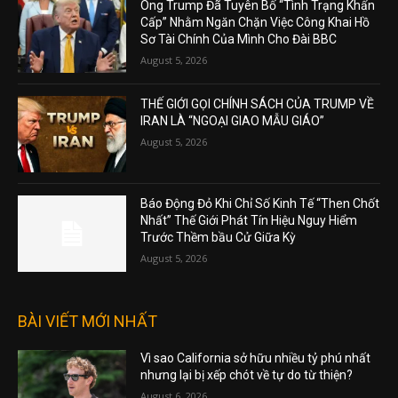
Ông Trump Đã Tuyên Bố “Tình Trạng Khẩn
Cấp” Nhằm Ngăn Chặn Việc Công Khai Hồ
Sơ Tài Chính Của Mình Cho Đài BBC
August 5, 2026
THẾ GIỚI GỌI CHÍNH SÁCH CỦA TRUMP VỀ
IRAN LÀ “NGOẠI GIAO MẪU GIÁO”
August 5, 2026
Báo Động Đỏ Khi Chỉ Số Kinh Tế “Then Chốt
Nhất” Thế Giới Phát Tín Hiệu Nguy Hiểm
Trước Thềm bầu Cử Giữa Kỳ
August 5, 2026
BÀI VIẾT MỚI NHẤT
Vì sao California sở hữu nhiều tỷ phú nhất
nhưng lại bị xếp chót về tự do từ thiện?
August 6, 2026