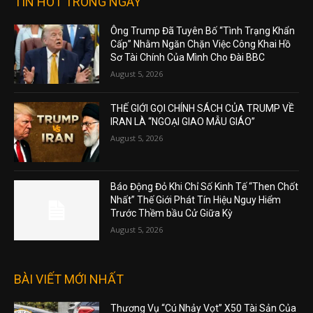
TIN HOT TRONG NGÀY
Ông Trump Đã Tuyên Bố “Tình Trạng Khẩn
Cấp” Nhằm Ngăn Chặn Việc Công Khai Hồ
Sơ Tài Chính Của Mình Cho Đài BBC
August 5, 2026
THẾ GIỚI GỌI CHÍNH SÁCH CỦA TRUMP VỀ
IRAN LÀ “NGOẠI GIAO MẪU GIÁO”
August 5, 2026
Báo Động Đỏ Khi Chỉ Số Kinh Tế “Then Chốt
Nhất” Thế Giới Phát Tín Hiệu Nguy Hiểm
Trước Thềm bầu Cử Giữa Kỳ
August 5, 2026
BÀI VIẾT MỚI NHẤT
Thương Vụ “Cú Nhảy Vọt” X50 Tài Sản Của