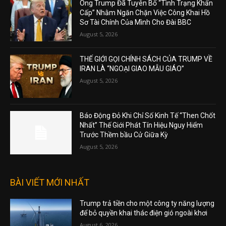
Ông Trump Đã Tuyên Bố “Tình Trạng Khẩn
Cấp” Nhằm Ngăn Chặn Việc Công Khai Hồ
Sơ Tài Chính Của Mình Cho Đài BBC
August 5, 2026
THẾ GIỚI GỌI CHÍNH SÁCH CỦA TRUMP VỀ
IRAN LÀ “NGOẠI GIAO MẪU GIÁO”
August 5, 2026
Báo Động Đỏ Khi Chỉ Số Kinh Tế “Then Chốt
Nhất” Thế Giới Phát Tín Hiệu Nguy Hiểm
Trước Thềm bầu Cử Giữa Kỳ
August 5, 2026
BÀI VIẾT MỚI NHẤT
Trump trả tiền cho một công ty năng lượng
để bỏ quyền khai thác điện gió ngoài khơi
August 6, 2026