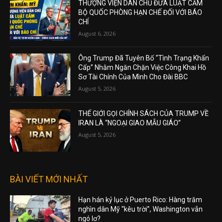
THƯỢNG VIỆN DÂN CHỦ ĐƯA LUẬT CẤM
BỘ QUỐC PHÒNG HẠN CHẾ ĐỐI VỚI BÁO
CHÍ
August 6, 2026
Ông Trump Đã Tuyên Bố “Tình Trạng Khẩn
Cấp” Nhằm Ngăn Chặn Việc Công Khai Hồ
Sơ Tài Chính Của Mình Cho Đài BBC
August 5, 2026
THẾ GIỚI GỌI CHÍNH SÁCH CỦA TRUMP VỀ
IRAN LÀ “NGOẠI GIAO MẪU GIÁO”
August 5, 2026
BÀI VIẾT MỚI NHẤT
Hạn hán kỷ lục ở Puerto Rico: Hàng trăm
nghìn dân Mỹ “kêu trời”, Washington vẫn
ngó lơ?