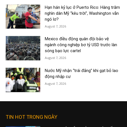
Hạn hán kỷ lục ở Puerto Rico: Hàng trăm
nghìn dân Mỹ “kêu trời”, Washington vẫn
ngó lơ?
August 7, 2026
Mexico điều động quân đội bảo vệ
ngành công nghiệp bơ tỷ USD trước làn
sóng bạo lực cartel
August 7, 2026
Nước Mỹ nhận “trái đắng” khi gạt bỏ lao
động nhập cư
August 7, 2026
TIN HOT TRONG NGÀY