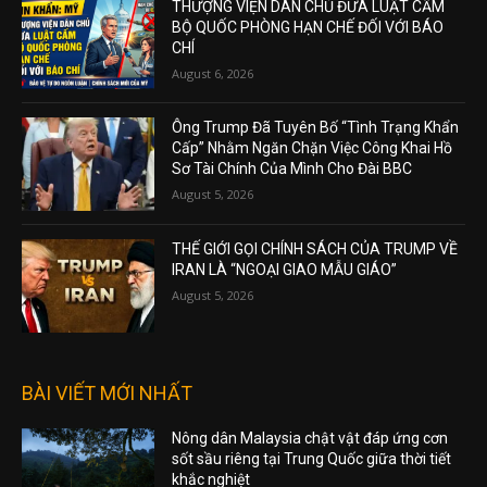
THƯỢNG VIỆN DÂN CHỦ ĐƯA LUẬT CẤM
BỘ QUỐC PHÒNG HẠN CHẾ ĐỐI VỚI BÁO
CHÍ
August 6, 2026
Ông Trump Đã Tuyên Bố “Tình Trạng Khẩn
Cấp” Nhằm Ngăn Chặn Việc Công Khai Hồ
Sơ Tài Chính Của Mình Cho Đài BBC
August 5, 2026
THẾ GIỚI GỌI CHÍNH SÁCH CỦA TRUMP VỀ
IRAN LÀ “NGOẠI GIAO MẪU GIÁO”
August 5, 2026
BÀI VIẾT MỚI NHẤT
Nông dân Malaysia chật vật đáp ứng cơn
sốt sầu riêng tại Trung Quốc giữa thời tiết
khắc nghiệt