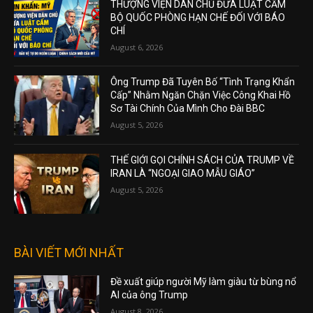
THƯỢNG VIỆN DÂN CHỦ ĐƯA LUẬT CẤM
BỘ QUỐC PHÒNG HẠN CHẾ ĐỐI VỚI BÁO
CHÍ
August 6, 2026
Ông Trump Đã Tuyên Bố “Tình Trạng Khẩn
Cấp” Nhằm Ngăn Chặn Việc Công Khai Hồ
Sơ Tài Chính Của Mình Cho Đài BBC
August 5, 2026
THẾ GIỚI GỌI CHÍNH SÁCH CỦA TRUMP VỀ
IRAN LÀ “NGOẠI GIAO MẪU GIÁO”
August 5, 2026
BÀI VIẾT MỚI NHẤT
Đề xuất giúp người Mỹ làm giàu từ bùng nổ
AI của ông Trump
August 8, 2026