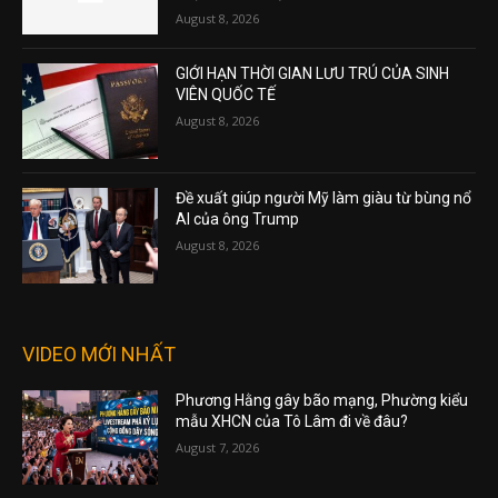
August 8, 2026
GIỚI HẠN THỜI GIAN LƯU TRÚ CỦA SINH
VIÊN QUỐC TẾ
August 8, 2026
Đề xuất giúp người Mỹ làm giàu từ bùng nổ
AI của ông Trump
August 8, 2026
VIDEO MỚI NHẤT
Phương Hằng gây bão mạng, Phường kiểu
mẫu XHCN của Tô Lâm đi về đâu?
August 7, 2026