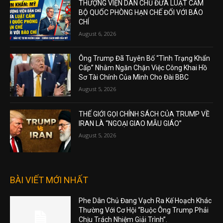
THƯỢNG VIỆN DÂN CHỦ ĐƯA LUẬT CẤM
BỘ QUỐC PHÒNG HẠN CHẾ ĐỐI VỚI BÁO
CHÍ
August 6, 2026
Ông Trump Đã Tuyên Bố “Tình Trạng Khẩn
Cấp” Nhằm Ngăn Chặn Việc Công Khai Hồ
Sơ Tài Chính Của Mình Cho Đài BBC
August 5, 2026
THẾ GIỚI GỌI CHÍNH SÁCH CỦA TRUMP VỀ
IRAN LÀ “NGOẠI GIAO MẪU GIÁO”
August 5, 2026
BÀI VIẾT MỚI NHẤT
Phe Dân Chủ Đang Vạch Ra Kế Hoạch Khác
Thường Với Cơ Hội “Buộc Ông Trump Phải
Chịu Trách Nhiệm Giải Trình”.