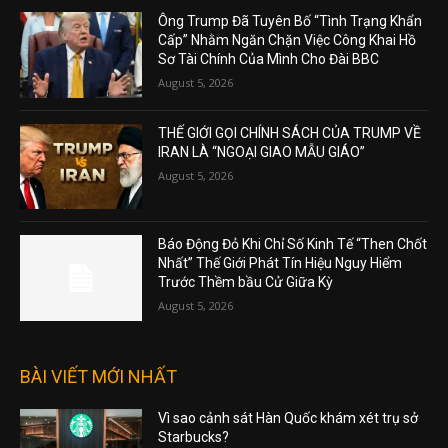
Ông Trump Đã Tuyên Bố “Tình Trạng Khẩn
Cấp” Nhằm Ngăn Chặn Việc Công Khai Hồ
Sơ Tài Chính Của Mình Cho Đài BBC
August 5, 2026
THẾ GIỚI GỌI CHÍNH SÁCH CỦA TRUMP VỀ
IRAN LÀ “NGOẠI GIAO MẪU GIÁO”
August 5, 2026
Báo Động Đỏ Khi Chỉ Số Kinh Tế “Then Chốt
Nhất” Thế Giới Phát Tín Hiệu Nguy Hiểm
Trước Thềm bầu Cử Giữa Kỳ
August 5, 2026
BÀI VIẾT MỚI NHẤT
Vì sao cảnh sát Hàn Quốc khám xét trụ sở
Starbucks?