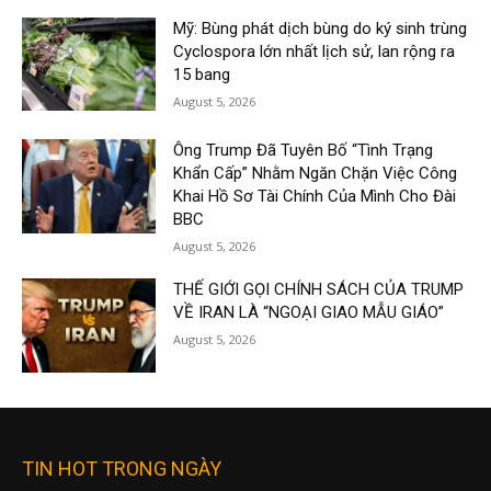
Mỹ: Bùng phát dịch bùng do ký sinh trùng
Cyclospora lớn nhất lịch sử, lan rộng ra
15 bang
August 5, 2026
Ông Trump Đã Tuyên Bố “Tình Trạng
Khẩn Cấp” Nhằm Ngăn Chặn Việc Công
Khai Hồ Sơ Tài Chính Của Mình Cho Đài
BBC
August 5, 2026
THẾ GIỚI GỌI CHÍNH SÁCH CỦA TRUMP
VỀ IRAN LÀ “NGOẠI GIAO MẪU GIÁO”
August 5, 2026
TIN HOT TRONG NGÀY