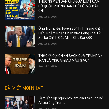
THƯỢNG VIỆN DÂN CHỦ ĐƯA LUẬT CẤM
BỘ QUỐC PHÒNG HẠN CHẾ ĐỐI VỚI BÁO
CHÍ
August 6, 2026
Ông Trump Đã Tuyên Bố “Tình Trạng Khẩn
Cấp” Nhằm Ngăn Chặn Việc Công Khai Hồ
Sơ Tài Chính Của Mình Cho Đài BBC
August 5, 2026
THẾ GIỚI GỌI CHÍNH SÁCH CỦA TRUMP VỀ
IRAN LÀ “NGOẠI GIAO MẪU GIÁO”
August 5, 2026
BÀI VIẾT MỚI NHẤT
Đề xuất giúp người Mỹ làm giàu từ bùng nổ
AI của ông Trump
August 8, 2026