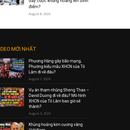
đẩy cuộc khủng hoảng lên đỉnh
điểm?
August 8, 2026
IDEO MỚI NHẤT
Phương Hằng gây bão mạng,
Phường kiểu mẫu XHCN của Tô
Lâm đi về đâu?
August 7, 2026
Vụ án tham nhũng Sheng Thao –
David Duong đi về đâu? Mô hình
XHCN của Tô Lâm bao giờ sẽ
thành?
August 5, 2026
Khủng hoảng kim cương vàng