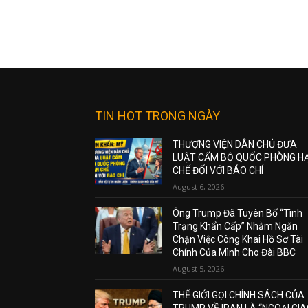
TIN HOT TRONG NGÀY
THƯỢNG VIỆN DÂN CHỦ ĐƯA
LUẬT CẤM BỘ QUỐC PHÒNG H
CHẾ ĐỐI VỚI BÁO CHÍ
August 6, 2026
Ông Trump Đã Tuyên Bố “Tình
Trạng Khẩn Cấp” Nhằm Ngăn
Chặn Việc Công Khai Hồ Sơ Tài
Chính Của Mình Cho Đài BBC
August 5, 2026
THẾ GIỚI GỌI CHÍNH SÁCH CỦA