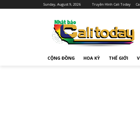
Sunday, August 9, 2026
Truyền Hình Cali Today
Ca
CỘNG ĐỒNG
HOA KỲ
THẾ GIỚI
V