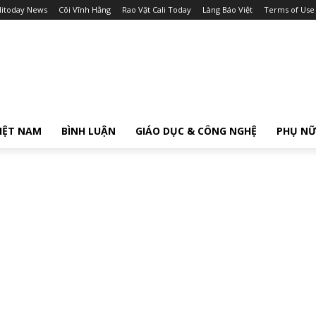
litoday News
Cõi Vĩnh Hằng
Rao Vặt Cali Today
Làng Báo Việt
Terms of Use
IỆT NAM
BÌNH LUẬN
GIÁO DỤC & CÔNG NGHỆ
PHỤ N