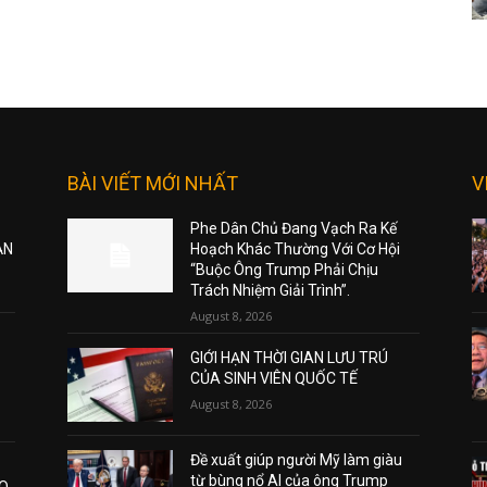
BÀI VIẾT MỚI NHẤT
V
Phe Dân Chủ Đang Vạch Ra Kế
ẠN
Hoạch Khác Thường Với Cơ Hội
“Buộc Ông Trump Phải Chịu
Trách Nhiệm Giải Trình”.
August 8, 2026
GIỚI HẠN THỜI GIAN LƯU TRÚ
CỦA SINH VIÊN QUỐC TẾ
August 8, 2026
Đề xuất giúp người Mỹ làm giàu
từ bùng nổ AI của ông Trump