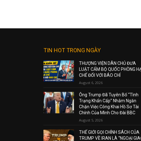
TIN HOT TRONG NGÀY
THƯỢNG VIỆN DÂN CHỦ ĐƯA
LUẬT CẤM BỘ QUỐC PHÒNG H
CHẾ ĐỐI VỚI BÁO CHÍ
August 6, 2026
Ông Trump Đã Tuyên Bố “Tình
Trạng Khẩn Cấp” Nhằm Ngăn
Chặn Việc Công Khai Hồ Sơ Tài
Chính Của Mình Cho Đài BBC
August 5, 2026
THẾ GIỚI GỌI CHÍNH SÁCH CỦA
TRUMP VỀ IRAN LÀ “NGOẠI GI