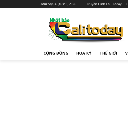
Saturday, August 8, 2026
Truyền Hình Cali Today
C
CỘNG ĐỒNG
HOA KỲ
THẾ GIỚI
V