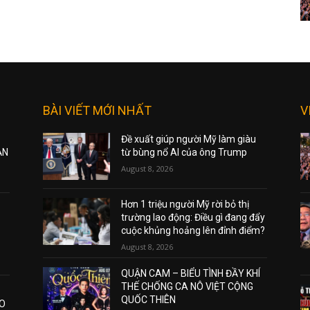
BÀI VIẾT MỚI NHẤT
V
Đề xuất giúp người Mỹ làm giàu
ẠN
từ bùng nổ AI của ông Trump
August 8, 2026
Hơn 1 triệu người Mỹ rời bỏ thị
trường lao động: Điều gì đang đẩy
cuộc khủng hoảng lên đỉnh điểm?
August 8, 2026
QUẬN CAM – BIỂU TÌNH ĐẦY KHÍ
THẾ CHỐNG CA NÔ VIỆT CỘNG
QUỐC THIÊN
AO