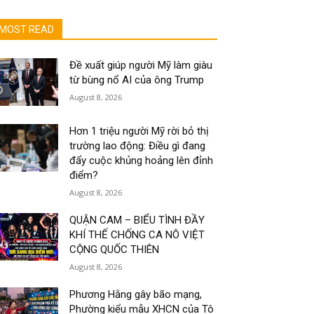
MOST READ
Đề xuất giúp người Mỹ làm giàu
từ bùng nổ AI của ông Trump
August 8, 2026
Hơn 1 triệu người Mỹ rời bỏ thị
trường lao động: Điều gì đang
đẩy cuộc khủng hoảng lên đỉnh
điểm?
August 8, 2026
QUẬN CAM – BIỂU TÌNH ĐẦY
KHÍ THẾ CHỐNG CA NÔ VIỆT
CỘNG QUỐC THIÊN
August 8, 2026
Phương Hằng gây bão mạng,
Phường kiểu mẫu XHCN của Tô