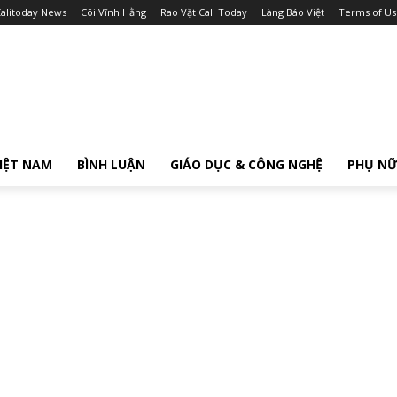
alitoday News
Cõi Vĩnh Hằng
Rao Vặt Cali Today
Làng Báo Việt
Terms of Us
IỆT NAM
BÌNH LUẬN
GIÁO DỤC & CÔNG NGHỆ
PHỤ N