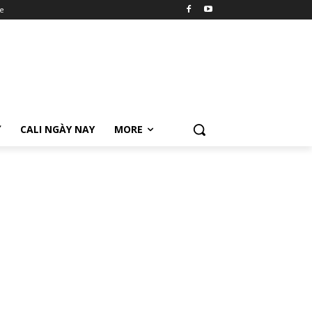
e
Ữ
CALI NGÀY NAY
MORE