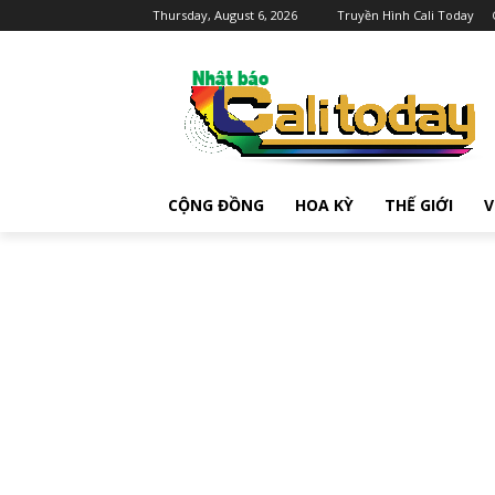
Thursday, August 6, 2026
Truyền Hình Cali Today
CỘNG ĐỒNG
HOA KỲ
THẾ GIỚI
V