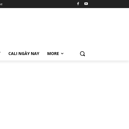
se
Ữ
CALI NGÀY NAY
MORE