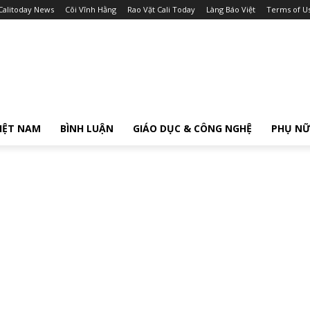
Calitoday News
Cõi Vĩnh Hằng
Rao Vặt Cali Today
Làng Báo Việt
Terms of U
IỆT NAM
BÌNH LUẬN
GIÁO DỤC & CÔNG NGHỆ
PHỤ N