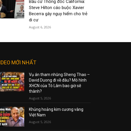
Bầu cử Thống đốc California:
Steve Hilton cáo buộc Xavier
Becerra gây nguy hiểm cho trẻ
di cư
August 6, 2026
IDEO MỚI NHẤT
Vụ án tham nhũng Sheng Thao –
David Duong đi về đâu? Mô hình
XHCN của Tô Lâm bao giờ sẽ
thành?
August 5, 2026
Khủng hoảng kim cương vàng
Việt Nam
August 5, 2026