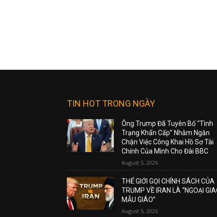
TIN HOT TRONG NGÀY
Ông Trump Đã Tuyên Bố “Tình
Trạng Khẩn Cấp” Nhằm Ngăn
Chặn Việc Công Khai Hồ Sơ Tài
Chính Của Mình Cho Đài BBC
August 5, 2026
THẾ GIỚI GỌI CHÍNH SÁCH CỦA
TRUMP VỀ IRAN LÀ “NGOẠI GI
MẪU GIÁO”
August 5, 2026