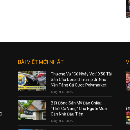
BÀI VIẾT MỚI NHẤT
V
Thương Vụ “Cú Nhảy Vọt” X50 Tài
Sản Của Donald Trump Jr. Nhờ
Nền Tảng Cá Cược Polymarket
August 6, 2026
Bất Động Sản Mỹ Đảo Chiều:
“Thời Cơ Vàng” Cho Người Mua
AO
Căn Nhà Đầu Tiên
August 6, 2026