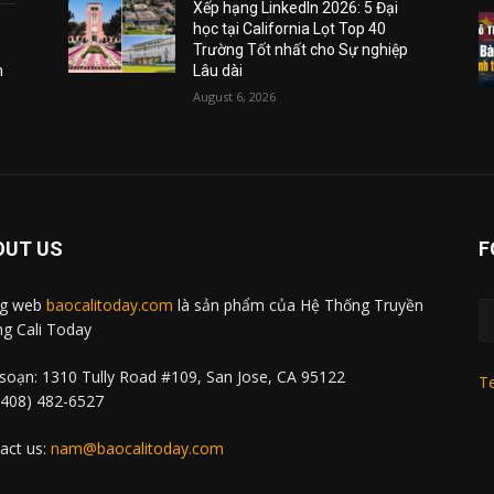
Xếp hạng LinkedIn 2026: 5 Đại
học tại California Lọt Top 40
Trường Tốt nhất cho Sự nghiệp
m
Lâu dài
August 6, 2026
OUT US
F
ng web
baocalitoday.com
là sản phẩm của Hệ Thống Truyền
g Cali Today
soạn: 1310 Tully Road #109, San Jose, CA 95122
Te
 (408) 482-6527
act us:
nam@baocalitoday.com