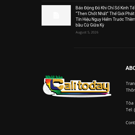
Báo Động Đỏ Khi Chỉ Số Kinh Tế
“Then Chốt Nhất” Thế Giới Phát
Tín Hiệu Nguy Hiểm Trước Thề
bầu Cử Giữa Kỳ
August 5, 2026
AB
Tra
Thôn
Tòa 
Tel:
Cont