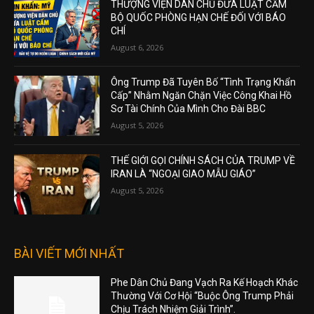
THƯỢNG VIỆN DÂN CHỦ ĐƯA LUẬT CẤM
BỘ QUỐC PHÒNG HẠN CHẾ ĐỐI VỚI BÁO
CHÍ
August 6, 2026
Ông Trump Đã Tuyên Bố “Tình Trạng Khẩn
Cấp” Nhằm Ngăn Chặn Việc Công Khai Hồ
Sơ Tài Chính Của Mình Cho Đài BBC
August 5, 2026
THẾ GIỚI GỌI CHÍNH SÁCH CỦA TRUMP VỀ
IRAN LÀ “NGOẠI GIAO MẪU GIÁO”
August 5, 2026
BÀI VIẾT MỚI NHẤT
Phe Dân Chủ Đang Vạch Ra Kế Hoạch Khác
Thường Với Cơ Hội “Buộc Ông Trump Phải
Chịu Trách Nhiệm Giải Trình”.