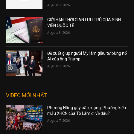
August 8, 2026
GIỚI HẠN THỜI GIAN LƯU TRÚ CỦA SINH
VIÊN QUỐC TẾ
August 8, 2026
Đề xuất giúp người Mỹ làm giàu từ bùng nổ
AI của ông Trump
August 8, 2026
VIDEO MỚI NHẤT
Phương Hằng gây bão mạng, Phường kiểu
mẫu XHCN của Tô Lâm đi về đâu?
August 7, 2026