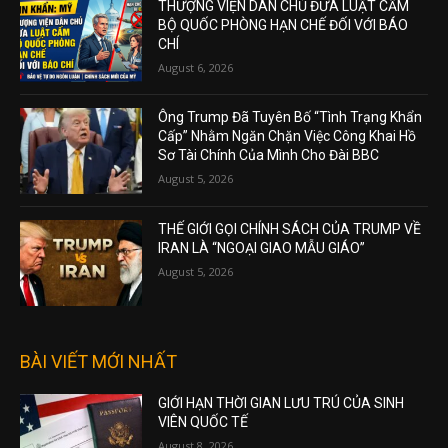
THƯỢNG VIỆN DÂN CHỦ ĐƯA LUẬT CẤM
BỘ QUỐC PHÒNG HẠN CHẾ ĐỐI VỚI BÁO
CHÍ
August 6, 2026
Ông Trump Đã Tuyên Bố “Tình Trạng Khẩn
Cấp” Nhằm Ngăn Chặn Việc Công Khai Hồ
Sơ Tài Chính Của Mình Cho Đài BBC
August 5, 2026
THẾ GIỚI GỌI CHÍNH SÁCH CỦA TRUMP VỀ
IRAN LÀ “NGOẠI GIAO MẪU GIÁO”
August 5, 2026
BÀI VIẾT MỚI NHẤT
GIỚI HẠN THỜI GIAN LƯU TRÚ CỦA SINH
VIÊN QUỐC TẾ
August 8, 2026