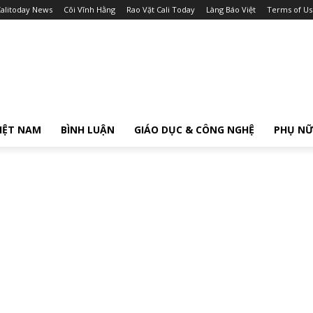
alitoday News
Cõi Vĩnh Hằng
Rao Vặt Cali Today
Làng Báo Việt
Terms of Us
IỆT NAM
BÌNH LUẬN
GIÁO DỤC & CÔNG NGHỆ
PHỤ N