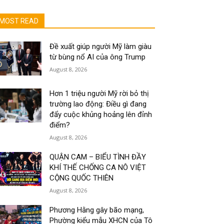
MOST READ
Đề xuất giúp người Mỹ làm giàu
từ bùng nổ AI của ông Trump
August 8, 2026
Hơn 1 triệu người Mỹ rời bỏ thị
trường lao động: Điều gì đang
đẩy cuộc khủng hoảng lên đỉnh
điểm?
August 8, 2026
QUẬN CAM – BIỂU TÌNH ĐẦY
KHÍ THẾ CHỐNG CA NÔ VIỆT
CỘNG QUỐC THIÊN
August 8, 2026
Phương Hằng gây bão mạng,
Phường kiểu mẫu XHCN của Tô