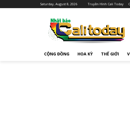
Saturday, August 8, 2026
Truyền Hình Cali Today
C
CỘNG ĐỒNG
HOA KỲ
THẾ GIỚI
V