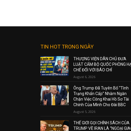
TIN HOT TRONG NGÀY
THƯỢNG VIỆN DÂN CHỦ ĐƯA
LUẬT CẤM BỘ QUỐC PHÒNG H
CHẾ ĐỐI VỚI BÁO CHÍ
August 6, 2026
Ông Trump Đã Tuyên Bố “Tình
Trạng Khẩn Cấp” Nhằm Ngăn
Chặn Việc Công Khai Hồ Sơ Tài
Chính Của Mình Cho Đài BBC
August 5, 2026
THẾ GIỚI GỌI CHÍNH SÁCH CỦA
TRUMP VỀ IRAN LÀ “NGOẠI GI