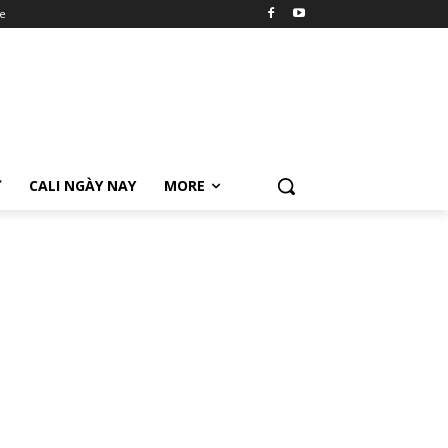
e
Ữ
CALI NGÀY NAY
MORE