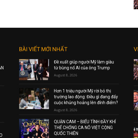
BÀI VIẾT MỚI NHẤT
V
Đề xuất giúp người Mỹ làm giàu
ẠN
từ bùng nổ AI của ông Trump
August 8, 2026
Hơn 1 triệu người Mỹ rời bỏ thị
trường lao động: Điều gì đang đẩy
cuộc khủng hoảng lên đỉnh điểm?
August 8, 2026
QUẬN CAM – BIỂU TÌNH ĐẦY KHÍ
THẾ CHỐNG CA NÔ VIỆT CỘNG
QUỐC THIÊN
AO