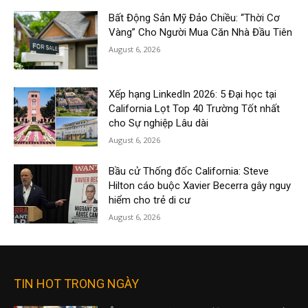
Bất Động Sản Mỹ Đảo Chiều: “Thời Cơ
Vàng” Cho Người Mua Căn Nhà Đầu Tiên
August 6, 2026
Xếp hạng LinkedIn 2026: 5 Đại học tại
California Lọt Top 40 Trường Tốt nhất
cho Sự nghiệp Lâu dài
August 6, 2026
Bầu cử Thống đốc California: Steve
Hilton cáo buộc Xavier Becerra gây nguy
hiểm cho trẻ di cư
August 6, 2026
TIN HOT TRONG NGÀY