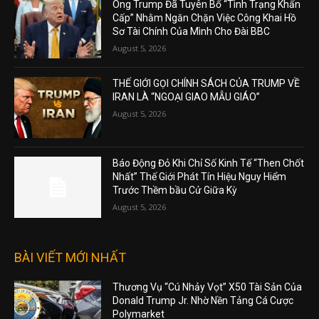
Ông Trump Đã Tuyên Bố “Tình Trạng Khẩn
Cấp” Nhằm Ngăn Chặn Việc Công Khai Hồ
Sơ Tài Chính Của Mình Cho Đài BBC
August 5, 2026
THẾ GIỚI GỌI CHÍNH SÁCH CỦA TRUMP VỀ
IRAN LÀ “NGOẠI GIAO MẪU GIÁO”
August 5, 2026
Báo Động Đỏ Khi Chỉ Số Kinh Tế “Then Chốt
Nhất” Thế Giới Phát Tín Hiệu Nguy Hiểm
Trước Thềm bầu Cử Giữa Kỳ
August 5, 2026
BÀI VIẾT MỚI NHẤT
Thương Vụ “Cú Nhảy Vọt” X50 Tài Sản Của
Donald Trump Jr. Nhờ Nền Tảng Cá Cược
Polymarket