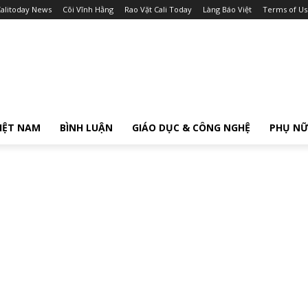
alitoday News
Cõi Vĩnh Hằng
Rao Vặt Cali Today
Làng Báo Việt
Terms of Us
IỆT NAM
BÌNH LUẬN
GIÁO DỤC & CÔNG NGHỆ
PHỤ N