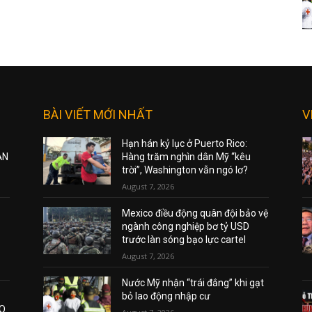
BÀI VIẾT MỚI NHẤT
V
Hạn hán kỷ lục ở Puerto Rico:
ẠN
Hàng trăm nghìn dân Mỹ “kêu
trời”, Washington vẫn ngó lơ?
August 7, 2026
Mexico điều động quân đội bảo vệ
ngành công nghiệp bơ tỷ USD
trước làn sóng bạo lực cartel
August 7, 2026
Nước Mỹ nhận “trái đắng” khi gạt
bỏ lao động nhập cư
AO