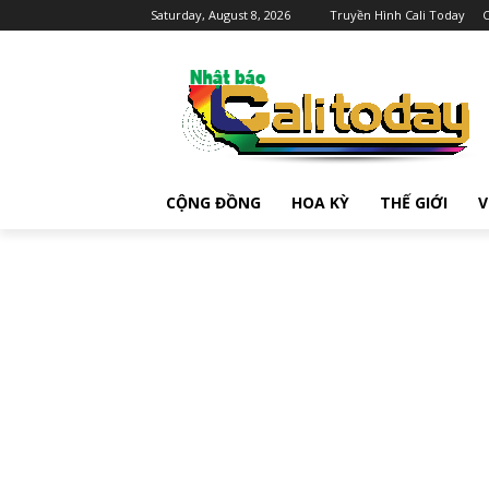
Saturday, August 8, 2026
Truyền Hình Cali Today
C
CỘNG ĐỒNG
HOA KỲ
THẾ GIỚI
V