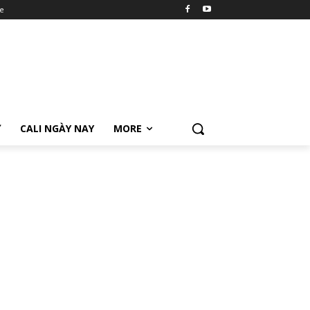
e
Ữ
CALI NGÀY NAY
MORE