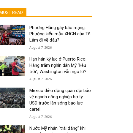
MOST READ
Phương Hằng gây bão mạng,
Phường kiểu mẫu XHCN của Tô
Lâm đi về đâu?
August 7, 2026
Hạn hán kỷ lục ở Puerto Rico:
Hàng trăm nghìn dân Mỹ “kêu
trời”, Washington vẫn ngó lơ?
August 7, 2026
Mexico điều động quân đội bảo
vệ ngành công nghiệp bơ tỷ
USD trước làn sóng bạo lực
cartel
August 7, 2026
Nước Mỹ nhận “trái đắng” khi