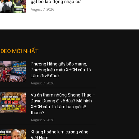
gạt bỏ lao động nhập cư
August 7, 2026
IDEO MỚI NHẤT
Phương Hằng gây bão mạng,
Phường kiểu mẫu XHCN của Tô
Lâm đi về đâu?
August 7, 2026
Vụ án tham nhũng Sheng Thao –
David Duong đi về đâu? Mô hình
XHCN của Tô Lâm bao giờ sẽ
thành?
August 5, 2026
Khủng hoảng kim cương vàng
Việt Nam