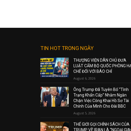
TIN HOT TRONG NGÀY
THƯỢNG VIỆN DÂN CHỦ ĐƯA
LUẬT CẤM BỘ QUỐC PHÒNG H
CHẾ ĐỐI VỚI BÁO CHÍ
August 6, 2026
Ông Trump Đã Tuyên Bố “Tình
Trạng Khẩn Cấp” Nhằm Ngăn
Chặn Việc Công Khai Hồ Sơ Tài
Chính Của Mình Cho Đài BBC
August 5, 2026
THẾ GIỚI GỌI CHÍNH SÁCH CỦA
TRUMP VỀ IRAN LÀ “NGOẠI GI