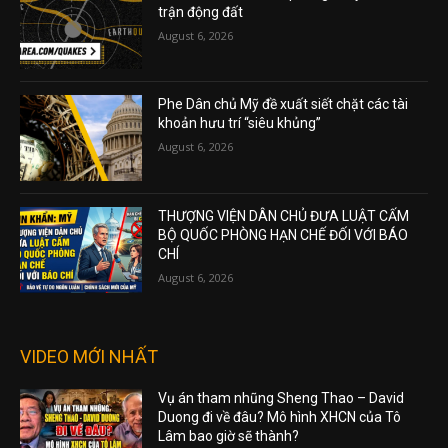
trận động đất
August 6, 2026
Phe Dân chủ Mỹ đề xuất siết chặt các tài
khoản hưu trí “siêu khủng”
August 6, 2026
THƯỢNG VIỆN DÂN CHỦ ĐƯA LUẬT CẤM
BỘ QUỐC PHÒNG HẠN CHẾ ĐỐI VỚI BÁO
CHÍ
August 6, 2026
VIDEO MỚI NHẤT
Vụ án tham nhũng Sheng Thao – David
Duong đi về đâu? Mô hình XHCN của Tô
Lâm bao giờ sẽ thành?