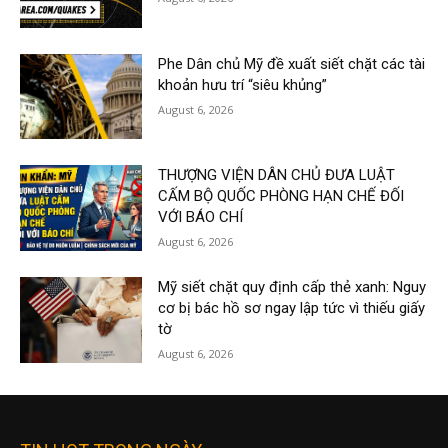
Phe Dân chủ Mỹ đề xuất siết chặt các tài
khoản hưu trí “siêu khủng”
August 6, 2026
THƯỢNG VIỆN DÂN CHỦ ĐƯA LUẬT
CẤM BỘ QUỐC PHÒNG HẠN CHẾ ĐỐI
VỚI BÁO CHÍ
August 6, 2026
Mỹ siết chặt quy định cấp thẻ xanh: Nguy
cơ bị bác hồ sơ ngay lập tức vì thiếu giấy
tờ
August 6, 2026