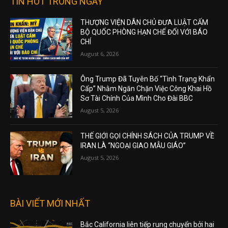
TIN HOT TRONG NGÀY
THƯỢNG VIỆN DÂN CHỦ ĐƯA LUẬT CẤM
BỘ QUỐC PHÒNG HẠN CHẾ ĐỐI VỚI BÁO
CHÍ
August 6, 2026
Ông Trump Đã Tuyên Bố “Tình Trạng Khẩn
Cấp” Nhằm Ngăn Chặn Việc Công Khai Hồ
Sơ Tài Chính Của Mình Cho Đài BBC
August 5, 2026
THẾ GIỚI GỌI CHÍNH SÁCH CỦA TRUMP VỀ
IRAN LÀ “NGOẠI GIAO MẪU GIÁO”
August 5, 2026
BÀI VIẾT MỚI NHẤT
Bắc California liên tiếp rung chuyển bởi hai