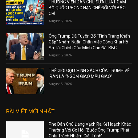
THƯỢNG VIỆN DÂN CHỦ ĐƯA LUẬT CẤM
BỘ QUỐC PHÒNG HẠN CHẾ ĐỐI VỚI BÁO
CHÍ
August 6, 2026
Ông Trump Đã Tuyên Bố “Tình Trạng Khẩn
Cấp” Nhằm Ngăn Chặn Việc Công Khai Hồ
Sơ Tài Chính Của Mình Cho Đài BBC
August 5, 2026
THẾ GIỚI GỌI CHÍNH SÁCH CỦA TRUMP VỀ
IRAN LÀ “NGOẠI GIAO MẪU GIÁO”
August 5, 2026
BÀI VIẾT MỚI NHẤT
Phe Dân Chủ Đang Vạch Ra Kế Hoạch Khác
Thường Với Cơ Hội “Buộc Ông Trump Phải
Chịu Trách Nhiệm Giải Trình”.