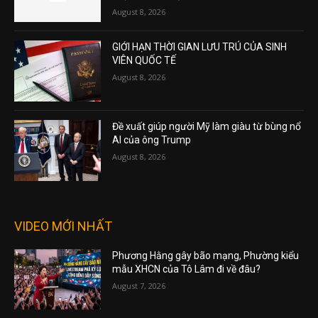
August 8, 2026
GIỚI HẠN THỜI GIAN LƯU TRÚ CỦA SINH
VIÊN QUỐC TẾ
August 8, 2026
Đề xuất giúp người Mỹ làm giàu từ bùng nổ
AI của ông Trump
August 8, 2026
VIDEO MỚI NHẤT
Phương Hằng gây bão mạng, Phường kiểu
mẫu XHCN của Tô Lâm đi về đâu?
August 7, 2026