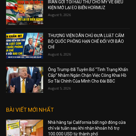
IRAN GỞI TỐI HẬU THƯ CHO MỸ VỀ ĐIỀU
KIỆN MỞ LẠI EO BIỂN HORMUZ
August 9, 2026
THƯỢNG VIỆN DÂN CHỦ ĐƯA LUẬT CẤM
BỘ QUỐC PHÒNG HẠN CHẾ ĐỐI VỚI BÁO
CHÍ
August 6, 2026
Ông Trump Đã Tuyên Bố “Tình Trạng Khẩn
Cấp” Nhằm Ngăn Chặn Việc Công Khai Hồ
Sơ Tài Chính Của Mình Cho Đài BBC
August 5, 2026
BÀI VIẾT MỚI NHẤT
Nhà hàng tại California bất ngờ đóng cửa
chỉ vài tuần sau khi nhận khoản hỗ trợ
100.000 USD từ thành phố