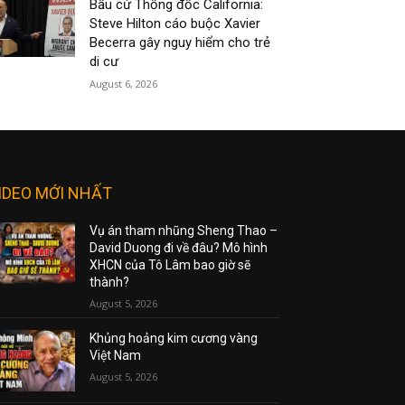
Bầu cử Thống đốc California:
Steve Hilton cáo buộc Xavier
Becerra gây nguy hiểm cho trẻ
di cư
August 6, 2026
IDEO MỚI NHẤT
Vụ án tham nhũng Sheng Thao –
David Duong đi về đâu? Mô hình
XHCN của Tô Lâm bao giờ sẽ
thành?
August 5, 2026
Khủng hoảng kim cương vàng
Việt Nam
August 5, 2026