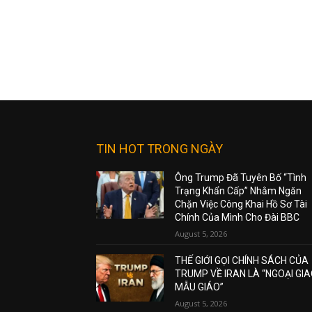
TIN HOT TRONG NGÀY
Ông Trump Đã Tuyên Bố “Tình
Trạng Khẩn Cấp” Nhằm Ngăn
Chặn Việc Công Khai Hồ Sơ Tài
Chính Của Mình Cho Đài BBC
August 5, 2026
THẾ GIỚI GỌI CHÍNH SÁCH CỦA
TRUMP VỀ IRAN LÀ “NGOẠI GI
MẪU GIÁO”
August 5, 2026