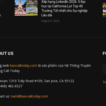
Xếp hạng LinkedIn 2026: 5 Đại
học tại California Lọt Top 40
Trường Tốt nhất cho Sự nghiệp
m
Lâu dài
August 6, 2026
OUT US
F
ng web
baocalitoday.com
là sản phẩm của Hệ Thống Truyền
g Cali Today
soạn: 1310 Tully Road #109, San Jose, CA 95122
Te
 (408) 482-6527
act us:
nam@baocalitoday.com