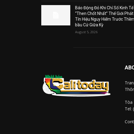
Báo Động Đỏ Khi Chỉ Số Kinh Tế
“Then Chốt Nhất” Thế Giới Phát
Tín Hiệu Nguy Hiểm Trước Thề
bầu Cử Giữa Kỳ
August 5, 2026
AB
Tra
Thôn
Tòa 
Tel:
Cont