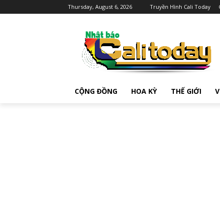
Thursday, August 6, 2026
Truyền Hình Cali Today
CỘNG ĐỒNG
HOA KỲ
THẾ GIỚI
V