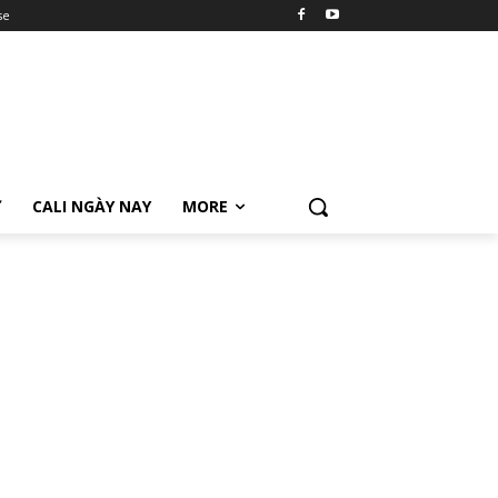
se
Ữ
CALI NGÀY NAY
MORE