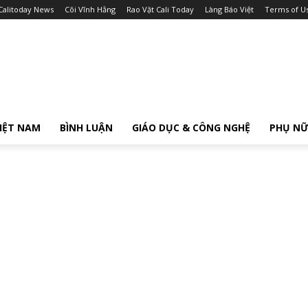
Calitoday News
Cõi Vĩnh Hằng
Rao Vặt Cali Today
Làng Báo Việt
Terms of U
IỆT NAM
BÌNH LUẬN
GIÁO DỤC & CÔNG NGHỆ
PHỤ N