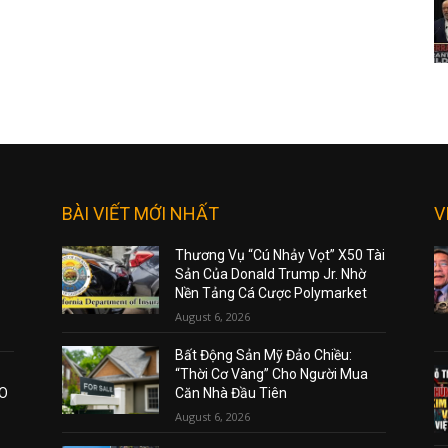
BÀI VIẾT MỚI NHẤT
V
Thương Vụ “Cú Nhảy Vọt” X50 Tài
Sản Của Donald Trump Jr. Nhờ
Nền Tảng Cá Cược Polymarket
August 6, 2026
Bất Động Sản Mỹ Đảo Chiều:
“Thời Cơ Vàng” Cho Người Mua
AO
Căn Nhà Đầu Tiên
August 6, 2026