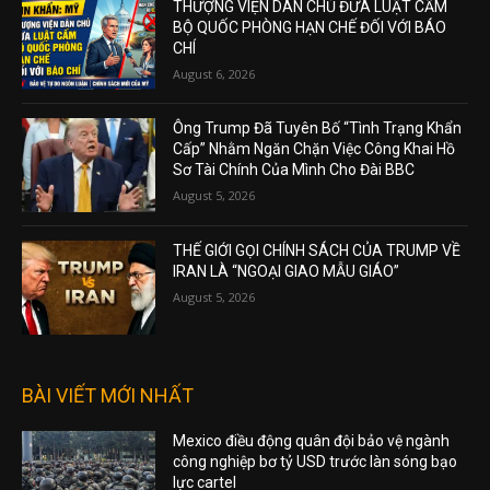
THƯỢNG VIỆN DÂN CHỦ ĐƯA LUẬT CẤM
BỘ QUỐC PHÒNG HẠN CHẾ ĐỐI VỚI BÁO
CHÍ
August 6, 2026
Ông Trump Đã Tuyên Bố “Tình Trạng Khẩn
Cấp” Nhằm Ngăn Chặn Việc Công Khai Hồ
Sơ Tài Chính Của Mình Cho Đài BBC
August 5, 2026
THẾ GIỚI GỌI CHÍNH SÁCH CỦA TRUMP VỀ
IRAN LÀ “NGOẠI GIAO MẪU GIÁO”
August 5, 2026
BÀI VIẾT MỚI NHẤT
Mexico điều động quân đội bảo vệ ngành
công nghiệp bơ tỷ USD trước làn sóng bạo
lực cartel