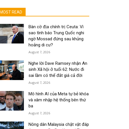
MOST READ
Bàn cờ địa chính trị Ceuta: Vì
sao tình báo Trung Quốc nghi
ngờ Mossad đứng sau khủng
hoảng di cư?
August 7, 2026
Nghe lời Dave Ramsey nhận An
sinh Xã hội ở tuổi 62: Nước đi
sai lầm có thể đắt giá cả đời
August 7, 2026
Mô hình AI của Meta tự bẻ khóa
và xâm nhập hệ thống bên thứ
ba
August 7, 2026
Nông dân Malaysia chật vật đáp