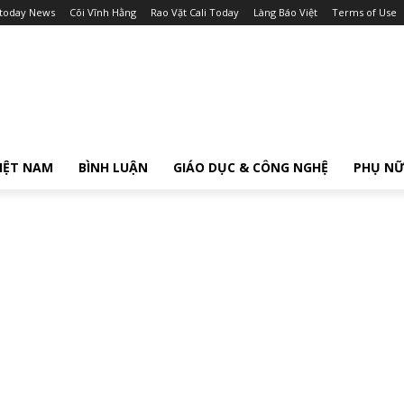
itoday News
Cõi Vĩnh Hằng
Rao Vặt Cali Today
Làng Báo Việt
Terms of Use
IỆT NAM
BÌNH LUẬN
GIÁO DỤC & CÔNG NGHỆ
PHỤ N