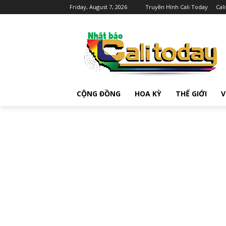
Friday, August 7, 2026
Truyền Hình Cali Today
Cal
CỘNG ĐỒNG
HOA KỲ
THẾ GIỚI
V