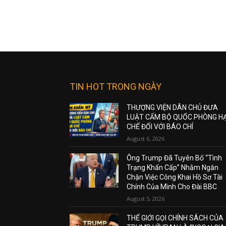
TIN HOT TRONG NGÀY
THƯỢNG VIỆN DÂN CHỦ ĐƯA
LUẬT CẤM BỘ QUỐC PHÒNG H
CHẾ ĐỐI VỚI BÁO CHÍ
August 6, 2026
Ông Trump Đã Tuyên Bố “Tình
Trạng Khẩn Cấp” Nhằm Ngăn
Chặn Việc Công Khai Hồ Sơ Tài
Chính Của Mình Cho Đài BBC
August 5, 2026
THẾ GIỚI GỌI CHÍNH SÁCH CỦA