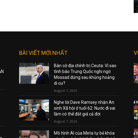
BÀI VIẾT MỚI NHẤT
V
Bàn cờ địa chính trị Ceuta: Vì sao
ẠN
tình báo Trung Quốc nghi ngờ
Mossad đứng sau khủng hoảng
di cư?
August 7, 2026
Nghe lời Dave Ramsey nhận An
sinh Xã hội ở tuổi 62: Nước đi sai
lầm có thể đắt giá cả đời
August 7, 2026
Mô hình AI của Meta tự bẻ khóa