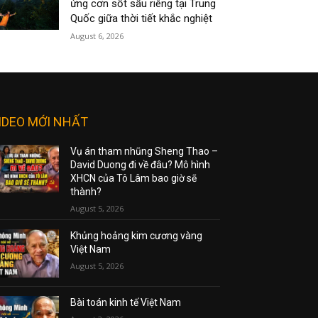
ứng cơn sốt sầu riêng tại Trung
Quốc giữa thời tiết khắc nghiệt
August 6, 2026
IDEO MỚI NHẤT
Vụ án tham nhũng Sheng Thao –
David Duong đi về đâu? Mô hình
XHCN của Tô Lâm bao giờ sẽ
thành?
August 5, 2026
Khủng hoảng kim cương vàng
Việt Nam
August 5, 2026
Bài toán kinh tế Việt Nam