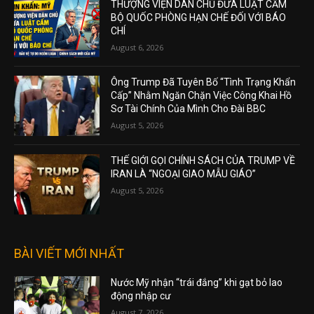
THƯỢNG VIỆN DÂN CHỦ ĐƯA LUẬT CẤM
BỘ QUỐC PHÒNG HẠN CHẾ ĐỐI VỚI BÁO
CHÍ
August 6, 2026
Ông Trump Đã Tuyên Bố “Tình Trạng Khẩn
Cấp” Nhằm Ngăn Chặn Việc Công Khai Hồ
Sơ Tài Chính Của Mình Cho Đài BBC
August 5, 2026
THẾ GIỚI GỌI CHÍNH SÁCH CỦA TRUMP VỀ
IRAN LÀ “NGOẠI GIAO MẪU GIÁO”
August 5, 2026
BÀI VIẾT MỚI NHẤT
Nước Mỹ nhận “trái đắng” khi gạt bỏ lao
động nhập cư
August 7, 2026