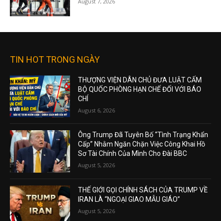
August 7, 2026
TIN HOT TRONG NGÀY
THƯỢNG VIỆN DÂN CHỦ ĐƯA LUẬT CẤM
BỘ QUỐC PHÒNG HẠN CHẾ ĐỐI VỚI BÁO
CHÍ
August 6, 2026
Ông Trump Đã Tuyên Bố “Tình Trạng Khẩn
Cấp” Nhằm Ngăn Chặn Việc Công Khai Hồ
Sơ Tài Chính Của Mình Cho Đài BBC
August 5, 2026
THẾ GIỚI GỌI CHÍNH SÁCH CỦA TRUMP VỀ
IRAN LÀ “NGOẠI GIAO MẪU GIÁO”
August 5, 2026