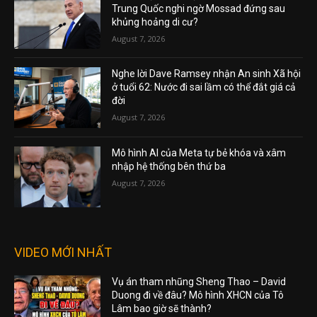
Trung Quốc nghi ngờ Mossad đứng sau
khủng hoảng di cư?
August 7, 2026
Nghe lời Dave Ramsey nhận An sinh Xã hội
ở tuổi 62: Nước đi sai lầm có thể đắt giá cả
đời
August 7, 2026
Mô hình AI của Meta tự bẻ khóa và xâm
nhập hệ thống bên thứ ba
August 7, 2026
VIDEO MỚI NHẤT
Vụ án tham nhũng Sheng Thao – David
Duong đi về đâu? Mô hình XHCN của Tô
Lâm bao giờ sẽ thành?