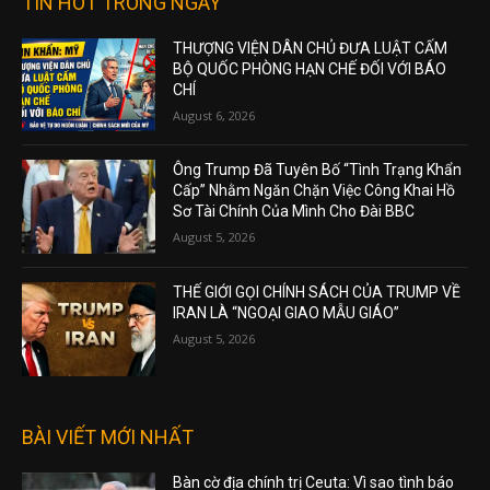
TIN HOT TRONG NGÀY
THƯỢNG VIỆN DÂN CHỦ ĐƯA LUẬT CẤM
BỘ QUỐC PHÒNG HẠN CHẾ ĐỐI VỚI BÁO
CHÍ
August 6, 2026
Ông Trump Đã Tuyên Bố “Tình Trạng Khẩn
Cấp” Nhằm Ngăn Chặn Việc Công Khai Hồ
Sơ Tài Chính Của Mình Cho Đài BBC
August 5, 2026
THẾ GIỚI GỌI CHÍNH SÁCH CỦA TRUMP VỀ
IRAN LÀ “NGOẠI GIAO MẪU GIÁO”
August 5, 2026
BÀI VIẾT MỚI NHẤT
Bàn cờ địa chính trị Ceuta: Vì sao tình báo