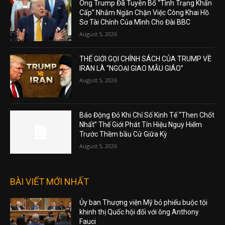
Ông Trump Đã Tuyên Bố “Tình Trạng Khẩn
Cấp” Nhằm Ngăn Chặn Việc Công Khai Hồ
Sơ Tài Chính Của Mình Cho Đài BBC
August 5, 2026
THẾ GIỚI GỌI CHÍNH SÁCH CỦA TRUMP VỀ
IRAN LÀ “NGOẠI GIAO MẪU GIÁO”
August 5, 2026
Báo Động Đỏ Khi Chỉ Số Kinh Tế “Then Chốt
Nhất” Thế Giới Phát Tín Hiệu Nguy Hiểm
Trước Thềm bầu Cử Giữa Kỳ
August 5, 2026
BÀI VIẾT MỚI NHẤT
Ủy ban Thượng viện Mỹ bỏ phiếu buộc tội
khinh thị Quốc hội đối với ông Anthony
Fauci