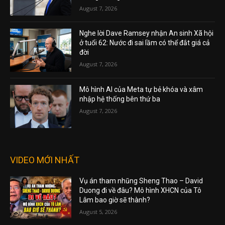
August 7, 2026
Nghe lời Dave Ramsey nhận An sinh Xã hội
ở tuổi 62: Nước đi sai lầm có thể đắt giá cả
đời
August 7, 2026
Mô hình AI của Meta tự bẻ khóa và xâm
nhập hệ thống bên thứ ba
August 7, 2026
VIDEO MỚI NHẤT
Vụ án tham nhũng Sheng Thao – David
Duong đi về đâu? Mô hình XHCN của Tô
Lâm bao giờ sẽ thành?
August 5, 2026