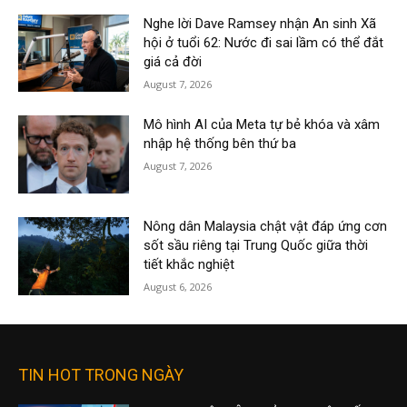
Nghe lời Dave Ramsey nhận An sinh Xã
hội ở tuổi 62: Nước đi sai lầm có thể đắt
giá cả đời
August 7, 2026
Mô hình AI của Meta tự bẻ khóa và xâm
nhập hệ thống bên thứ ba
August 7, 2026
Nông dân Malaysia chật vật đáp ứng cơn
sốt sầu riêng tại Trung Quốc giữa thời
tiết khắc nghiệt
August 6, 2026
TIN HOT TRONG NGÀY