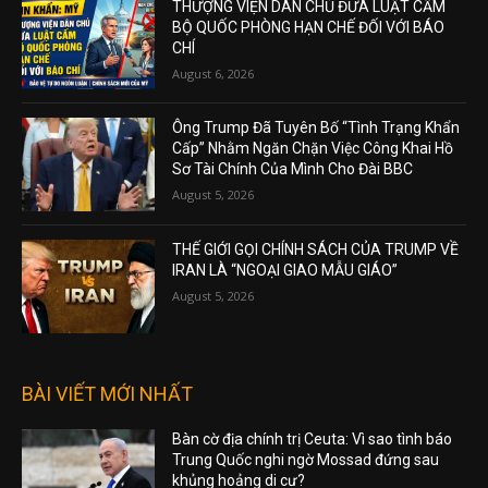
THƯỢNG VIỆN DÂN CHỦ ĐƯA LUẬT CẤM
BỘ QUỐC PHÒNG HẠN CHẾ ĐỐI VỚI BÁO
CHÍ
August 6, 2026
Ông Trump Đã Tuyên Bố “Tình Trạng Khẩn
Cấp” Nhằm Ngăn Chặn Việc Công Khai Hồ
Sơ Tài Chính Của Mình Cho Đài BBC
August 5, 2026
THẾ GIỚI GỌI CHÍNH SÁCH CỦA TRUMP VỀ
IRAN LÀ “NGOẠI GIAO MẪU GIÁO”
August 5, 2026
BÀI VIẾT MỚI NHẤT
Bàn cờ địa chính trị Ceuta: Vì sao tình báo
Trung Quốc nghi ngờ Mossad đứng sau
khủng hoảng di cư?