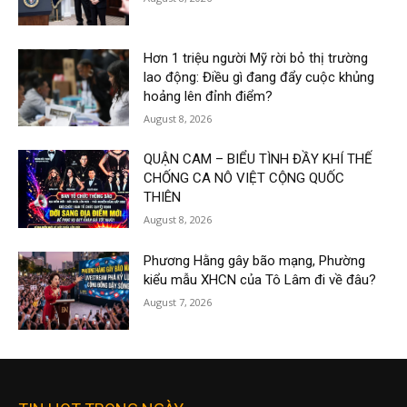
Hơn 1 triệu người Mỹ rời bỏ thị trường
lao động: Điều gì đang đẩy cuộc khủng
hoảng lên đỉnh điểm?
August 8, 2026
QUẬN CAM – BIỂU TÌNH ĐẦY KHÍ THẾ
CHỐNG CA NÔ VIỆT CỘNG QUỐC
THIÊN
August 8, 2026
Phương Hằng gây bão mạng, Phường
kiểu mẫu XHCN của Tô Lâm đi về đâu?
August 7, 2026