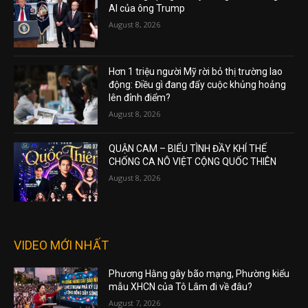
AI của ông Trump
August 8, 2026
Hơn 1 triệu người Mỹ rời bỏ thị trường lao
động: Điều gì đang đẩy cuộc khủng hoảng
lên đỉnh điểm?
August 8, 2026
QUẬN CAM – BIỂU TÌNH ĐẦY KHÍ THẾ
CHỐNG CA NÔ VIỆT CỘNG QUỐC THIÊN
August 8, 2026
VIDEO MỚI NHẤT
Phương Hằng gây bão mạng, Phường kiểu
mẫu XHCN của Tô Lâm đi về đâu?
August 7, 2026