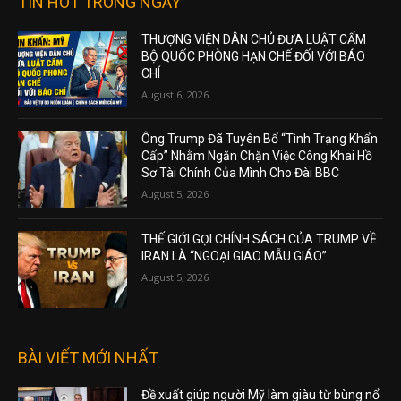
TIN HOT TRONG NGÀY
THƯỢNG VIỆN DÂN CHỦ ĐƯA LUẬT CẤM
BỘ QUỐC PHÒNG HẠN CHẾ ĐỐI VỚI BÁO
CHÍ
August 6, 2026
Ông Trump Đã Tuyên Bố “Tình Trạng Khẩn
Cấp” Nhằm Ngăn Chặn Việc Công Khai Hồ
Sơ Tài Chính Của Mình Cho Đài BBC
August 5, 2026
THẾ GIỚI GỌI CHÍNH SÁCH CỦA TRUMP VỀ
IRAN LÀ “NGOẠI GIAO MẪU GIÁO”
August 5, 2026
BÀI VIẾT MỚI NHẤT
Đề xuất giúp người Mỹ làm giàu từ bùng nổ