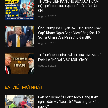
THƯỢNG VIỆN DÂN CHỦ ĐƯA LUẬT CẤM
BỘ QUỐC PHÒNG HẠN CHẾ ĐỐI VỚI BÁO
CHÍ
August 6, 2026
Ông Trump Đã Tuyên Bố “Tình Trạng Khẩn
Cấp” Nhằm Ngăn Chặn Việc Công Khai Hồ
Sơ Tài Chính Của Mình Cho Đài BBC
August 5, 2026
THẾ GIỚI GỌI CHÍNH SÁCH CỦA TRUMP VỀ
IRAN LÀ “NGOẠI GIAO MẪU GIÁO”
August 5, 2026
BÀI VIẾT MỚI NHẤT
Hạn hán kỷ lục ở Puerto Rico: Hàng trăm
nghìn dân Mỹ “kêu trời”, Washington vẫn
ngó lơ?