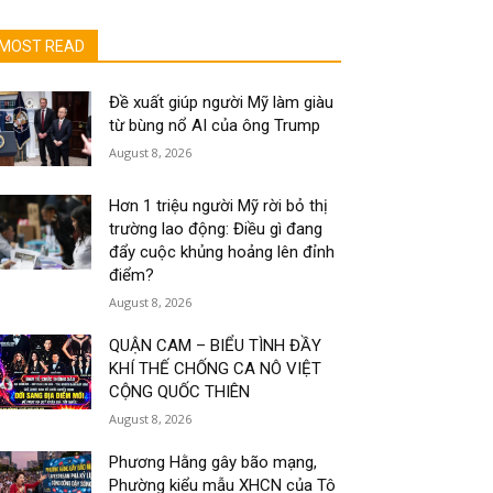
MOST READ
Đề xuất giúp người Mỹ làm giàu
từ bùng nổ AI của ông Trump
August 8, 2026
Hơn 1 triệu người Mỹ rời bỏ thị
trường lao động: Điều gì đang
đẩy cuộc khủng hoảng lên đỉnh
điểm?
August 8, 2026
QUẬN CAM – BIỂU TÌNH ĐẦY
KHÍ THẾ CHỐNG CA NÔ VIỆT
CỘNG QUỐC THIÊN
August 8, 2026
Phương Hằng gây bão mạng,
Phường kiểu mẫu XHCN của Tô