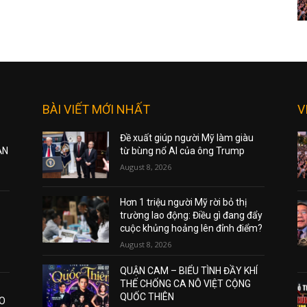
BÀI VIẾT MỚI NHẤT
V
Đề xuất giúp người Mỹ làm giàu
ẠN
từ bùng nổ AI của ông Trump
August 8, 2026
Hơn 1 triệu người Mỹ rời bỏ thị
trường lao động: Điều gì đang đẩy
cuộc khủng hoảng lên đỉnh điểm?
August 8, 2026
QUẬN CAM – BIỂU TÌNH ĐẦY KHÍ
THẾ CHỐNG CA NÔ VIỆT CỘNG
QUỐC THIÊN
AO