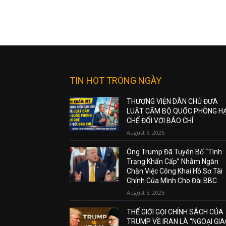
TIN HOT TRONG NGÀY
THƯỢNG VIỆN DÂN CHỦ ĐƯA
LUẬT CẤM BỘ QUỐC PHÒNG H
CHẾ ĐỐI VỚI BÁO CHÍ
August 6, 2026
Ông Trump Đã Tuyên Bố “Tình
Trạng Khẩn Cấp” Nhằm Ngăn
Chặn Việc Công Khai Hồ Sơ Tài
Chính Của Mình Cho Đài BBC
August 5, 2026
THẾ GIỚI GỌI CHÍNH SÁCH CỦA
TRUMP VỀ IRAN LÀ “NGOẠI GI