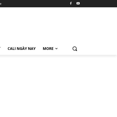
e
Ữ
CALI NGÀY NAY
MORE