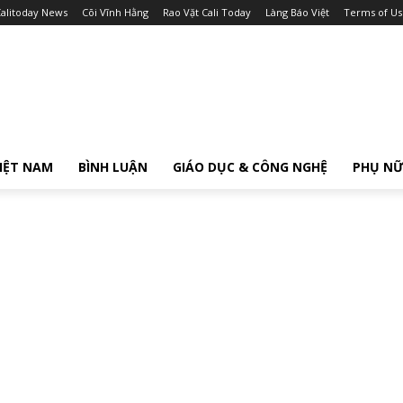
alitoday News
Cõi Vĩnh Hằng
Rao Vặt Cali Today
Làng Báo Việt
Terms of Us
IỆT NAM
BÌNH LUẬN
GIÁO DỤC & CÔNG NGHỆ
PHỤ N