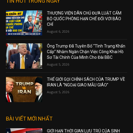
TIN HOT TRONG NGÀY
THƯỢNG VIỆN DÂN CHỦ ĐƯA LUẬT CẤM
BỘ QUỐC PHÒNG HẠN CHẾ ĐỐI VỚI BÁO
CHÍ
August 6, 2026
Ông Trump Đã Tuyên Bố “Tình Trạng Khẩn
Cấp” Nhằm Ngăn Chặn Việc Công Khai Hồ
Sơ Tài Chính Của Mình Cho Đài BBC
August 5, 2026
THẾ GIỚI GỌI CHÍNH SÁCH CỦA TRUMP VỀ
IRAN LÀ “NGOẠI GIAO MẪU GIÁO”
August 5, 2026
BÀI VIẾT MỚI NHẤT
GIỚI HẠN THỜI GIAN LƯU TRÚ CỦA SINH