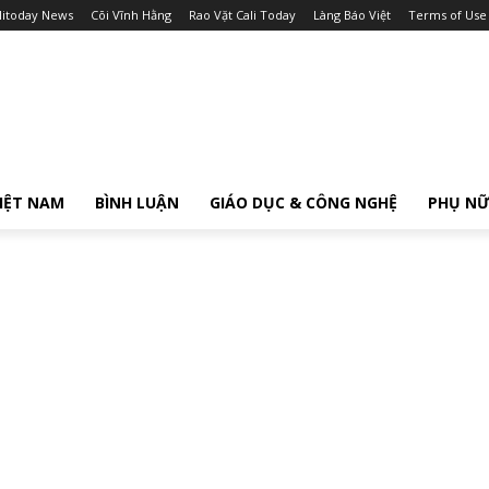
litoday News
Cõi Vĩnh Hằng
Rao Vặt Cali Today
Làng Báo Việt
Terms of Use
IỆT NAM
BÌNH LUẬN
GIÁO DỤC & CÔNG NGHỆ
PHỤ N