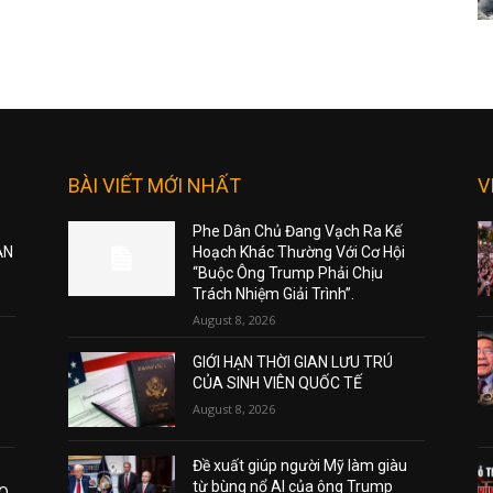
BÀI VIẾT MỚI NHẤT
V
Phe Dân Chủ Đang Vạch Ra Kế
ẠN
Hoạch Khác Thường Với Cơ Hội
“Buộc Ông Trump Phải Chịu
Trách Nhiệm Giải Trình”.
August 8, 2026
GIỚI HẠN THỜI GIAN LƯU TRÚ
CỦA SINH VIÊN QUỐC TẾ
August 8, 2026
Đề xuất giúp người Mỹ làm giàu
từ bùng nổ AI của ông Trump