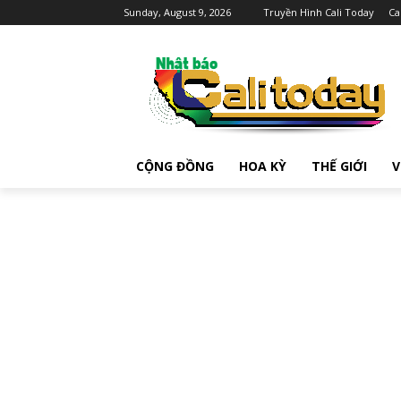
Sunday, August 9, 2026
Truyền Hình Cali Today
Ca
CỘNG ĐỒNG
HOA KỲ
THẾ GIỚI
V