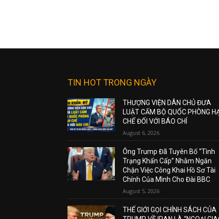
TIN HOT TRONG NGÀY
THƯỢNG VIỆN DÂN CHỦ ĐƯA
LUẬT CẤM BỘ QUỐC PHÒNG H
CHẾ ĐỐI VỚI BÁO CHÍ
August 6, 2026
Ông Trump Đã Tuyên Bố “Tình
Trạng Khẩn Cấp” Nhằm Ngăn
Chặn Việc Công Khai Hồ Sơ Tài
Chính Của Mình Cho Đài BBC
August 5, 2026
THẾ GIỚI GỌI CHÍNH SÁCH CỦA