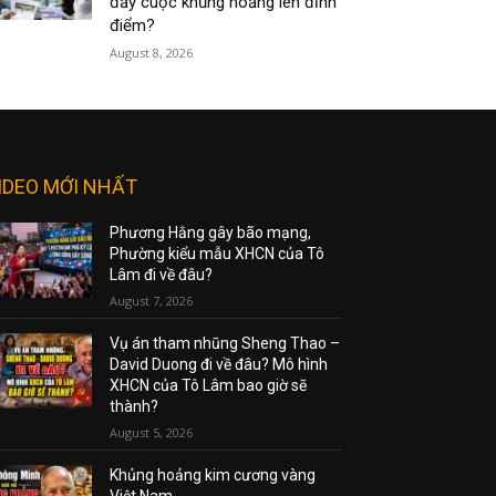
đẩy cuộc khủng hoảng lên đỉnh
điểm?
August 8, 2026
IDEO MỚI NHẤT
Phương Hằng gây bão mạng,
Phường kiểu mẫu XHCN của Tô
Lâm đi về đâu?
August 7, 2026
Vụ án tham nhũng Sheng Thao –
David Duong đi về đâu? Mô hình
XHCN của Tô Lâm bao giờ sẽ
thành?
August 5, 2026
Khủng hoảng kim cương vàng