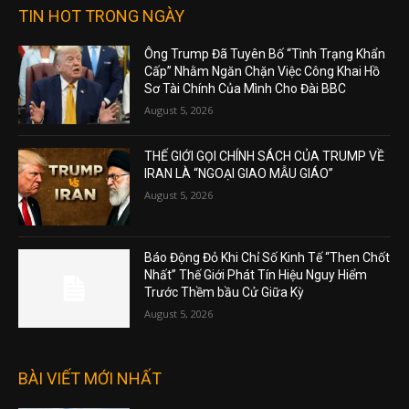
TIN HOT TRONG NGÀY
Ông Trump Đã Tuyên Bố “Tình Trạng Khẩn
Cấp” Nhằm Ngăn Chặn Việc Công Khai Hồ
Sơ Tài Chính Của Mình Cho Đài BBC
August 5, 2026
THẾ GIỚI GỌI CHÍNH SÁCH CỦA TRUMP VỀ
IRAN LÀ “NGOẠI GIAO MẪU GIÁO”
August 5, 2026
Báo Động Đỏ Khi Chỉ Số Kinh Tế “Then Chốt
Nhất” Thế Giới Phát Tín Hiệu Nguy Hiểm
Trước Thềm bầu Cử Giữa Kỳ
August 5, 2026
BÀI VIẾT MỚI NHẤT