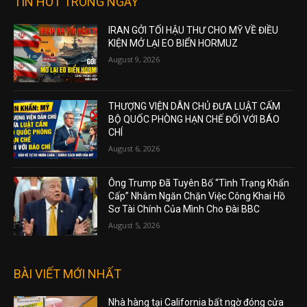
TIN HOT TRONG NGÀY
IRAN GỞI TỐI HẬU THƯ CHO MỸ VỀ ĐIỀU
KIỆN MỞ LẠI EO BIỂN HORMUZ
August 9, 2026
THƯỢNG VIỆN DÂN CHỦ ĐƯA LUẬT CẤM
BỘ QUỐC PHÒNG HẠN CHẾ ĐỐI VỚI BÁO
CHÍ
August 6, 2026
Ông Trump Đã Tuyên Bố “Tình Trạng Khẩn
Cấp” Nhằm Ngăn Chặn Việc Công Khai Hồ
Sơ Tài Chính Của Mình Cho Đài BBC
August 5, 2026
BÀI VIẾT MỚI NHẤT
Nhà hàng tại California bất ngờ đóng cửa