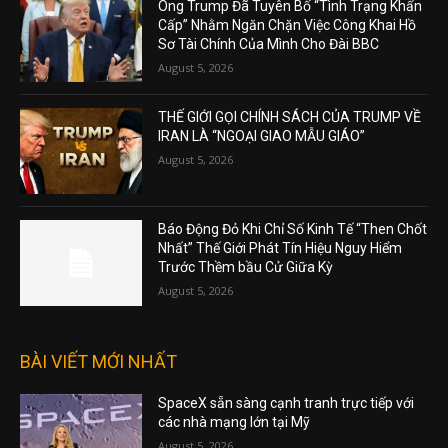
Ông Trump Đã Tuyên Bố “Tình Trạng Khẩn
Cấp” Nhằm Ngăn Chặn Việc Công Khai Hồ
Sơ Tài Chính Của Mình Cho Đài BBC
August 5, 2026
THẾ GIỚI GỌI CHÍNH SÁCH CỦA TRUMP VỀ
IRAN LÀ “NGOẠI GIAO MẪU GIÁO”
August 5, 2026
Báo Động Đỏ Khi Chỉ Số Kinh Tế “Then Chốt
Nhất” Thế Giới Phát Tín Hiệu Nguy Hiểm
Trước Thềm bầu Cử Giữa Kỳ
August 5, 2026
BÀI VIẾT MỚI NHẤT
SpaceX sẵn sàng cạnh tranh trực tiếp với
các nhà mạng lớn tại Mỹ
August 5, 2026