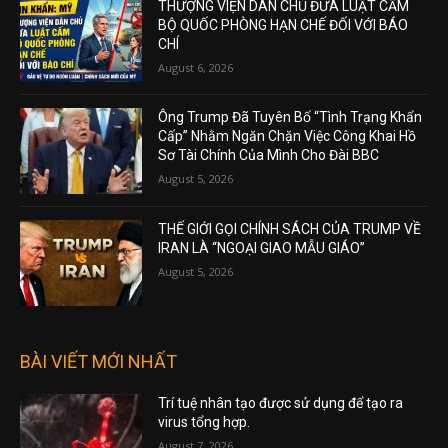
THƯỢNG VIỆN DÂN CHỦ ĐƯA LUẬT CẤM
BỘ QUỐC PHÒNG HẠN CHẾ ĐỐI VỚI BÁO
CHÍ
August 6, 2026
Ông Trump Đã Tuyên Bố “Tình Trạng Khẩn
Cấp” Nhằm Ngăn Chặn Việc Công Khai Hồ
Sơ Tài Chính Của Mình Cho Đài BBC
August 5, 2026
THẾ GIỚI GỌI CHÍNH SÁCH CỦA TRUMP VỀ
IRAN LÀ “NGOẠI GIAO MẪU GIÁO”
August 5, 2026
BÀI VIẾT MỚI NHẤT
Trí tuệ nhân tạo được sử dụng để tạo ra
virus tổng hợp.
August 7, 2026