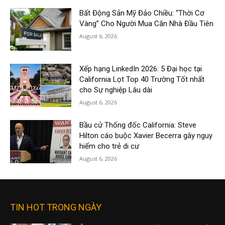
Bất Động Sản Mỹ Đảo Chiều: “Thời Cơ
Vàng” Cho Người Mua Căn Nhà Đầu Tiên
August 6, 2026
Xếp hạng LinkedIn 2026: 5 Đại học tại
California Lọt Top 40 Trường Tốt nhất
cho Sự nghiệp Lâu dài
August 6, 2026
Bầu cử Thống đốc California: Steve
Hilton cáo buộc Xavier Becerra gây nguy
hiểm cho trẻ di cư
August 6, 2026
TIN HOT TRONG NGÀY