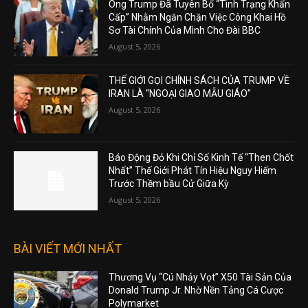
Ông Trump Đã Tuyên Bố “Tình Trạng Khẩn
Cấp” Nhằm Ngăn Chặn Việc Công Khai Hồ
Sơ Tài Chính Của Mình Cho Đài BBC
August 5, 2026
THẾ GIỚI GỌI CHÍNH SÁCH CỦA TRUMP VỀ
IRAN LÀ “NGOẠI GIAO MẪU GIÁO”
August 5, 2026
Báo Động Đỏ Khi Chỉ Số Kinh Tế “Then Chốt
Nhất” Thế Giới Phát Tín Hiệu Nguy Hiểm
Trước Thềm bầu Cử Giữa Kỳ
August 5, 2026
BÀI VIẾT MỚI NHẤT
Thương Vụ “Cú Nhảy Vọt” X50 Tài Sản Của
Donald Trump Jr. Nhờ Nền Tảng Cá Cược
Polymarket