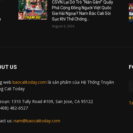
CSVN Lại Dở Trò “Nắn Gân!” Quấy
Phá Cộng Đồng Người Việt Quốc
Gia Hải Ngoại? Nam Bắc Cali Sôi
m
Sục Khí Thế Chống...
August 6, 2026
OUT US
F
ng web
baocalitoday.com
là sản phẩm của Hệ Thống Truyền
g Cali Today
soạn: 1310 Tully Road #109, San Jose, CA 95122
Te
 (408) 482-6527
act us:
nam@baocalitoday.com