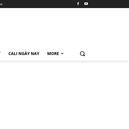
se
Ữ
CALI NGÀY NAY
MORE