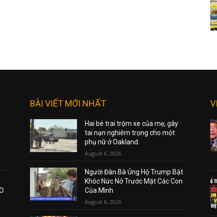
BÀI VIẾT MỚI NHẤT
V
Hai bé trai trộm xe của mẹ, gây
tai nạn nghiêm trọng cho một
phụ nữ ở Oakland.
August 6, 2026
Người Đàn Bà Ủng Hộ Trump Bật
Khóc Nức Nở Trước Mặt Các Con
AO
Của Mình
August 6, 2026