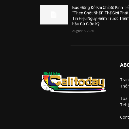
Báo Động Đỏ Khi Chỉ Số Kinh Tế
“Then Chốt Nhất” Thế Giới Phát
Tín Hiệu Nguy Hiểm Trước Thề
bầu Cử Giữa Kỳ
August 5, 2026
AB
Tra
Thôn
Tòa 
Tel:
Cont