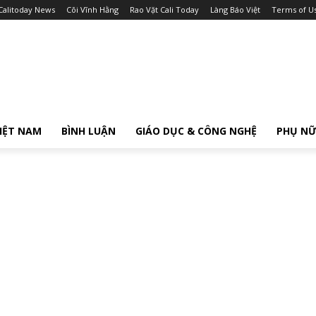
Calitoday News
Cõi Vĩnh Hằng
Rao Vặt Cali Today
Làng Báo Việt
Terms of U
IỆT NAM
BÌNH LUẬN
GIÁO DỤC & CÔNG NGHỆ
PHỤ N