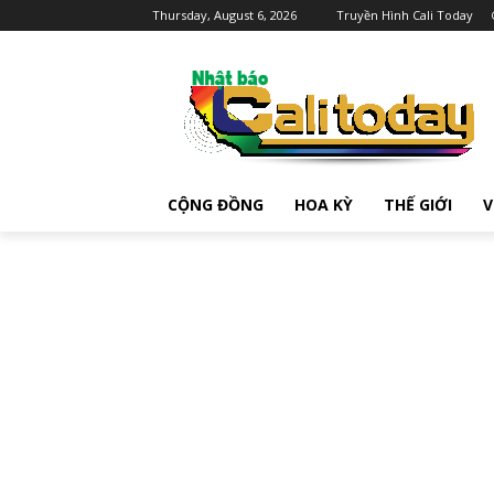
Thursday, August 6, 2026
Truyền Hình Cali Today
CỘNG ĐỒNG
HOA KỲ
THẾ GIỚI
V