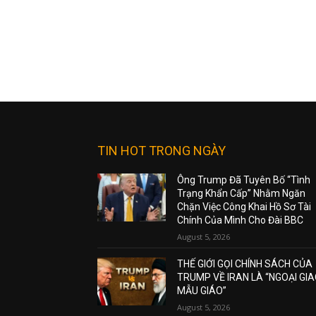
TIN HOT TRONG NGÀY
Ông Trump Đã Tuyên Bố “Tình
Trạng Khẩn Cấp” Nhằm Ngăn
Chặn Việc Công Khai Hồ Sơ Tài
Chính Của Mình Cho Đài BBC
August 5, 2026
THẾ GIỚI GỌI CHÍNH SÁCH CỦA
TRUMP VỀ IRAN LÀ “NGOẠI GI
MẪU GIÁO”
August 5, 2026