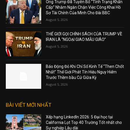
Ông Trump Đã Tuyên Bố “Tình Trạng Khẩn
Cấp” Nhằm Ngăn Chặn Việc Công Khai Hồ
Sơ Tài Chính Của Mình Cho Đài BBC
August 5, 2026
THẾ GIỚI GỌI CHÍNH SÁCH CỦA TRUMP VỀ
IRAN LÀ “NGOẠI GIAO MẪU GIÁO”
August 5, 2026
Báo Động Đỏ Khi Chỉ Số Kinh Tế “Then Chốt
Nhất” Thế Giới Phát Tín Hiệu Nguy Hiểm
Trước Thềm bầu Cử Giữa Kỳ
August 5, 2026
BÀI VIẾT MỚI NHẤT
Xếp hạng LinkedIn 2026: 5 Đại học tại
California Lọt Top 40 Trường Tốt nhất cho
Sự nghiệp Lâu dài