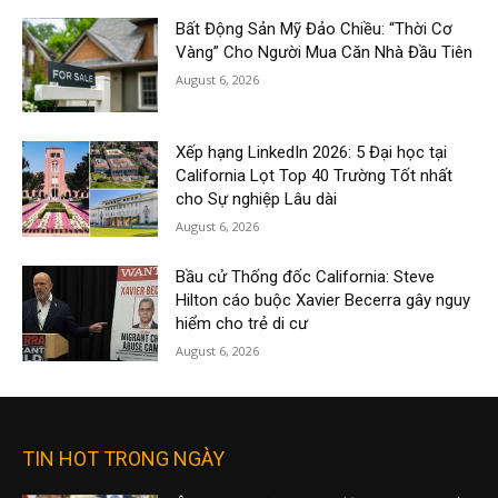
Bất Động Sản Mỹ Đảo Chiều: “Thời Cơ
Vàng” Cho Người Mua Căn Nhà Đầu Tiên
August 6, 2026
Xếp hạng LinkedIn 2026: 5 Đại học tại
California Lọt Top 40 Trường Tốt nhất
cho Sự nghiệp Lâu dài
August 6, 2026
Bầu cử Thống đốc California: Steve
Hilton cáo buộc Xavier Becerra gây nguy
hiểm cho trẻ di cư
August 6, 2026
TIN HOT TRONG NGÀY