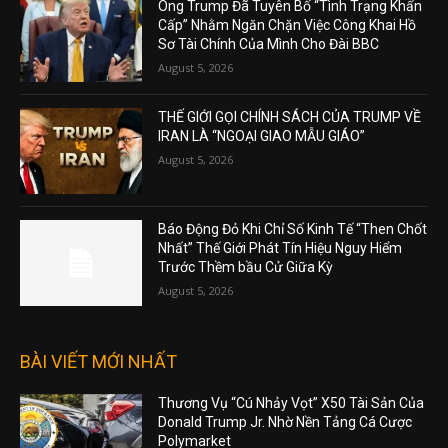
Ông Trump Đã Tuyên Bố “Tình Trạng Khẩn
Cấp” Nhằm Ngăn Chặn Việc Công Khai Hồ
Sơ Tài Chính Của Mình Cho Đài BBC
August 5, 2026
THẾ GIỚI GỌI CHÍNH SÁCH CỦA TRUMP VỀ
IRAN LÀ “NGOẠI GIAO MẪU GIÁO”
August 5, 2026
Báo Động Đỏ Khi Chỉ Số Kinh Tế “Then Chốt
Nhất” Thế Giới Phát Tín Hiệu Nguy Hiểm
Trước Thềm bầu Cử Giữa Kỳ
August 5, 2026
BÀI VIẾT MỚI NHẤT
Thương Vụ “Cú Nhảy Vọt” X50 Tài Sản Của
Donald Trump Jr. Nhờ Nền Tảng Cá Cược
Polymarket