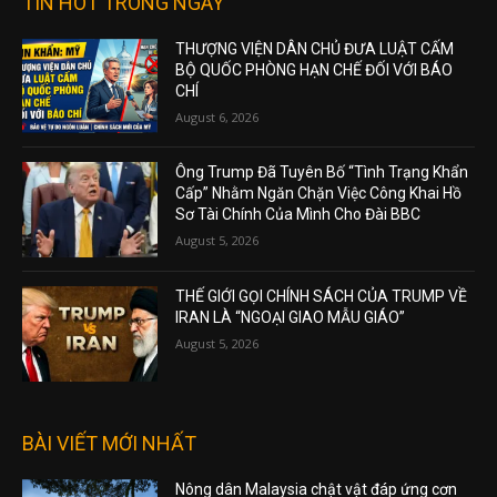
TIN HOT TRONG NGÀY
THƯỢNG VIỆN DÂN CHỦ ĐƯA LUẬT CẤM
BỘ QUỐC PHÒNG HẠN CHẾ ĐỐI VỚI BÁO
CHÍ
August 6, 2026
Ông Trump Đã Tuyên Bố “Tình Trạng Khẩn
Cấp” Nhằm Ngăn Chặn Việc Công Khai Hồ
Sơ Tài Chính Của Mình Cho Đài BBC
August 5, 2026
THẾ GIỚI GỌI CHÍNH SÁCH CỦA TRUMP VỀ
IRAN LÀ “NGOẠI GIAO MẪU GIÁO”
August 5, 2026
BÀI VIẾT MỚI NHẤT
Nông dân Malaysia chật vật đáp ứng cơn