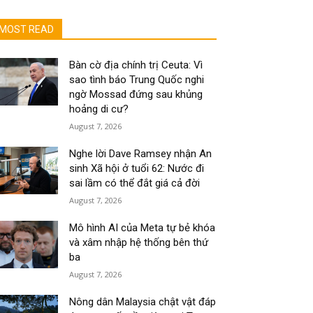
MOST READ
Bàn cờ địa chính trị Ceuta: Vì
sao tình báo Trung Quốc nghi
ngờ Mossad đứng sau khủng
hoảng di cư?
August 7, 2026
Nghe lời Dave Ramsey nhận An
sinh Xã hội ở tuổi 62: Nước đi
sai lầm có thể đắt giá cả đời
August 7, 2026
Mô hình AI của Meta tự bẻ khóa
và xâm nhập hệ thống bên thứ
ba
August 7, 2026
Nông dân Malaysia chật vật đáp