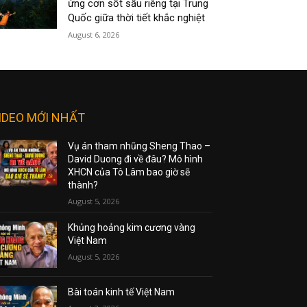
ứng cơn sốt sầu riêng tại Trung
Quốc giữa thời tiết khắc nghiệt
August 6, 2026
IDEO MỚI NHẤT
Vụ án tham nhũng Sheng Thao –
David Duong đi về đâu? Mô hình
XHCN của Tô Lâm bao giờ sẽ
thành?
August 5, 2026
Khủng hoảng kim cương vàng
Việt Nam
August 5, 2026
Bài toán kinh tế Việt Nam