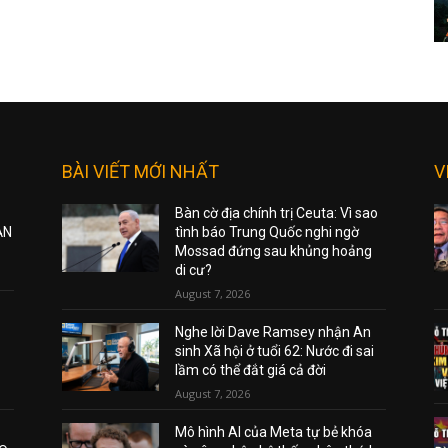
BÀI VIẾT MỚI NHẤT
V
Bàn cờ địa chính trị Ceuta: Vì sao
ẠN
tình báo Trung Quốc nghi ngờ
Mossad đứng sau khủng hoảng
di cư?
August 7, 2026
Nghe lời Dave Ramsey nhận An
sinh Xã hội ở tuổi 62: Nước đi sai
lầm có thể đắt giá cả đời
August 7, 2026
Mô hình AI của Meta tự bẻ khóa