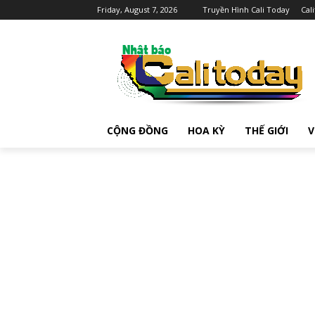
Friday, August 7, 2026
Truyền Hình Cali Today
Cal
CỘNG ĐỒNG
HOA KỲ
THẾ GIỚI
V