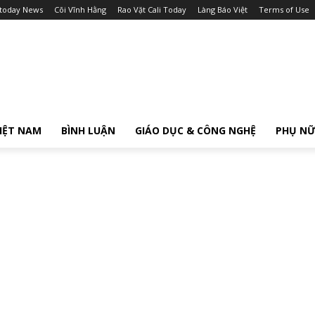
itoday News
Cõi Vĩnh Hằng
Rao Vặt Cali Today
Làng Báo Việt
Terms of Use
IỆT NAM
BÌNH LUẬN
GIÁO DỤC & CÔNG NGHỆ
PHỤ N