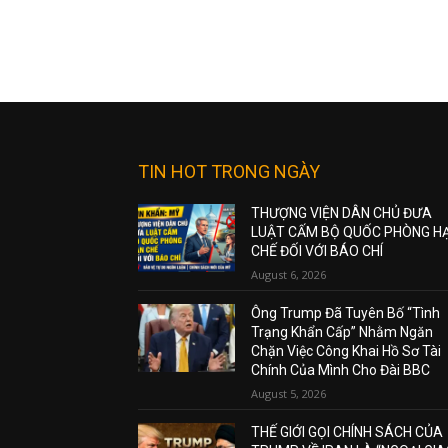
TIN HOT TRONG NGÀY
THƯỢNG VIỆN DÂN CHỦ ĐƯA
LUẬT CẤM BỘ QUỐC PHÒNG H
CHẾ ĐỐI VỚI BÁO CHÍ
August 6, 2026
Ông Trump Đã Tuyên Bố “Tình
Trạng Khẩn Cấp” Nhằm Ngăn
Chặn Việc Công Khai Hồ Sơ Tài
Chính Của Mình Cho Đài BBC
August 5, 2026
THẾ GIỚI GỌI CHÍNH SÁCH CỦA