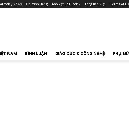
alitoday News
Cõi Vĩnh Hằng
Rao Vặt Cali Today
Làng Báo Việt
Terms of Us
IỆT NAM
BÌNH LUẬN
GIÁO DỤC & CÔNG NGHỆ
PHỤ N