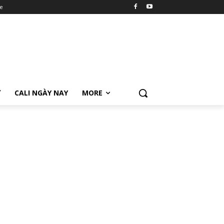
e
Ữ
CALI NGÀY NAY
MORE