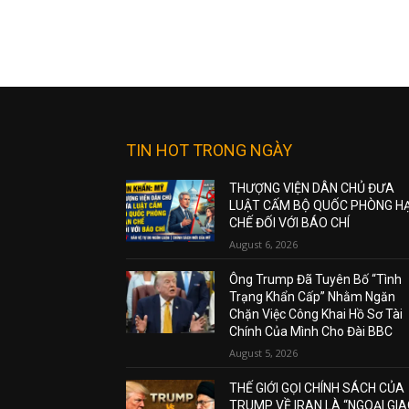
TIN HOT TRONG NGÀY
THƯỢNG VIỆN DÂN CHỦ ĐƯA
LUẬT CẤM BỘ QUỐC PHÒNG H
CHẾ ĐỐI VỚI BÁO CHÍ
August 6, 2026
Ông Trump Đã Tuyên Bố “Tình
Trạng Khẩn Cấp” Nhằm Ngăn
Chặn Việc Công Khai Hồ Sơ Tài
Chính Của Mình Cho Đài BBC
August 5, 2026
THẾ GIỚI GỌI CHÍNH SÁCH CỦA
TRUMP VỀ IRAN LÀ “NGOẠI GI