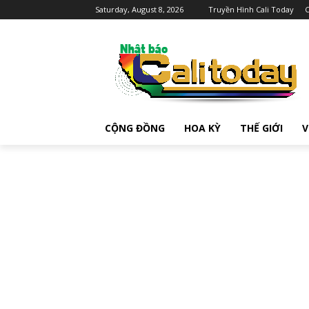
Saturday, August 8, 2026
Truyền Hình Cali Today
C
CỘNG ĐỒNG
HOA KỲ
THẾ GIỚI
V