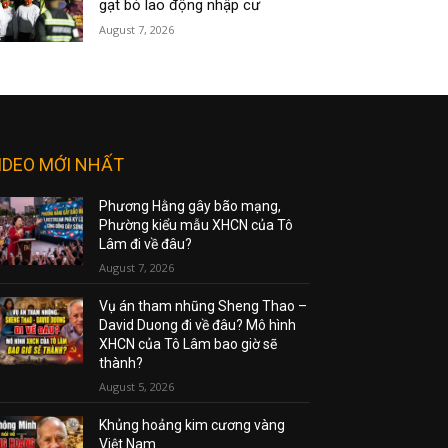
gạt bỏ lao động nhập cư
August 7, 2026
IDEO MỚI NHẤT
Phương Hằng gây bão mạng,
Phường kiểu mẫu XHCN của Tô
Lâm đi về đâu?
August 7, 2026
Vụ án tham nhũng Sheng Thao –
David Duong đi về đâu? Mô hình
XHCN của Tô Lâm bao giờ sẽ
thành?
August 5, 2026
Khủng hoảng kim cương vàng
Việt Nam