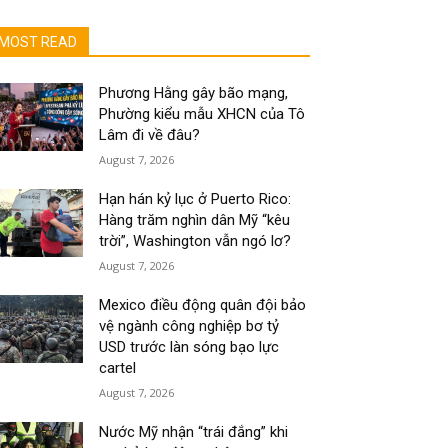
MOST READ
Phương Hằng gây bão mạng,
Phường kiểu mẫu XHCN của Tô
Lâm đi về đâu?
August 7, 2026
Hạn hán kỷ lục ở Puerto Rico:
Hàng trăm nghìn dân Mỹ “kêu
trời”, Washington vẫn ngó lơ?
August 7, 2026
Mexico điều động quân đội bảo
vệ ngành công nghiệp bơ tỷ
USD trước làn sóng bạo lực
cartel
August 7, 2026
Nước Mỹ nhận “trái đắng” khi