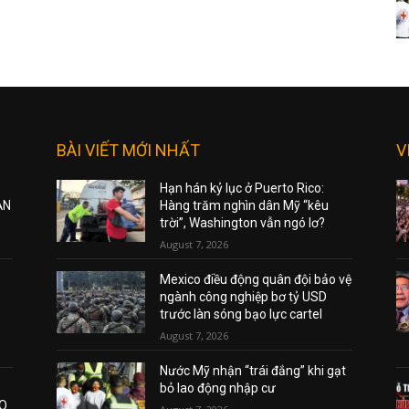
BÀI VIẾT MỚI NHẤT
V
Hạn hán kỷ lục ở Puerto Rico:
ẠN
Hàng trăm nghìn dân Mỹ “kêu
trời”, Washington vẫn ngó lơ?
August 7, 2026
Mexico điều động quân đội bảo vệ
ngành công nghiệp bơ tỷ USD
trước làn sóng bạo lực cartel
August 7, 2026
Nước Mỹ nhận “trái đắng” khi gạt
bỏ lao động nhập cư
AO