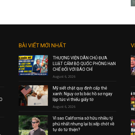
BÀI VIẾT MỚI NHẤT
V
THƯỢNG VIỆN DÂN CHỦ ĐƯA
LUẬT CẤM BỘ QUỐC PHÒNG HẠN
CHẾ ĐỐI VỚI BÁO CHÍ
August 6, 2026
Mỹ siết chặt quy định cấp thẻ
xanh: Nguy cơ bị bác hồ sơ ngay
AO
lập tức vì thiếu giấy tờ
August 6, 2026
Vì sao California sở hữu nhiều tỷ
phú nhất nhưng lại bị xếp chót về
tự do từ thiện?