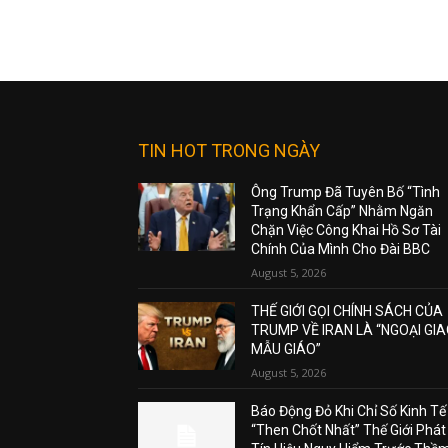
TIN HOT TRONG NGÀY
Ông Trump Đã Tuyên Bố “Tình
Trạng Khẩn Cấp” Nhằm Ngăn
Chặn Việc Công Khai Hồ Sơ Tài
Chính Của Mình Cho Đài BBC
August 5, 2026
THẾ GIỚI GỌI CHÍNH SÁCH CỦA
TRUMP VỀ IRAN LÀ “NGOẠI GI
MẪU GIÁO”
August 5, 2026
Báo Động Đỏ Khi Chỉ Số Kinh Tế
“Then Chốt Nhất” Thế Giới Phát