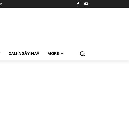
se
Ữ
CALI NGÀY NAY
MORE