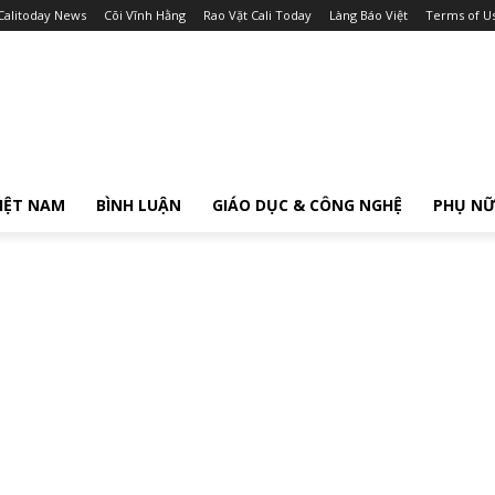
Calitoday News
Cõi Vĩnh Hằng
Rao Vặt Cali Today
Làng Báo Việt
Terms of U
IỆT NAM
BÌNH LUẬN
GIÁO DỤC & CÔNG NGHỆ
PHỤ N