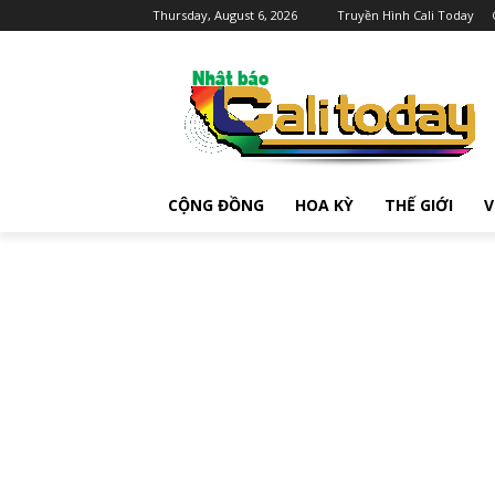
Thursday, August 6, 2026
Truyền Hình Cali Today
CỘNG ĐỒNG
HOA KỲ
THẾ GIỚI
V