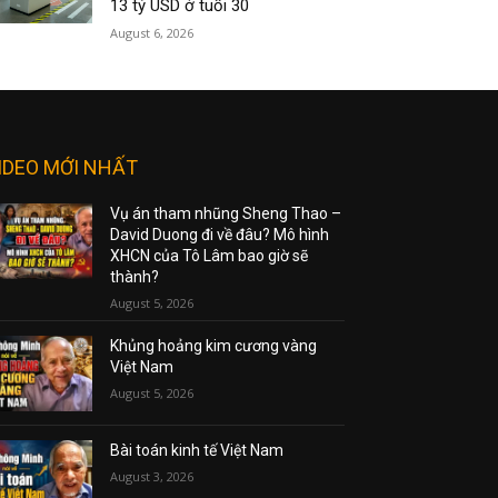
13 tỷ USD ở tuổi 30
August 6, 2026
IDEO MỚI NHẤT
Vụ án tham nhũng Sheng Thao –
David Duong đi về đâu? Mô hình
XHCN của Tô Lâm bao giờ sẽ
thành?
August 5, 2026
Khủng hoảng kim cương vàng
Việt Nam
August 5, 2026
Bài toán kinh tế Việt Nam
August 3, 2026