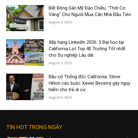
Bất Động Sản Mỹ Đảo Chiều: “Thời Cơ
Vàng” Cho Người Mua Căn Nhà Đầu Tiên
August 6, 2026
Xếp hạng LinkedIn 2026: 5 Đại học tại
California Lọt Top 40 Trường Tốt nhất
cho Sự nghiệp Lâu dài
August 6, 2026
Bầu cử Thống đốc California: Steve
Hilton cáo buộc Xavier Becerra gây nguy
hiểm cho trẻ di cư
August 6, 2026
TIN HOT TRONG NGÀY