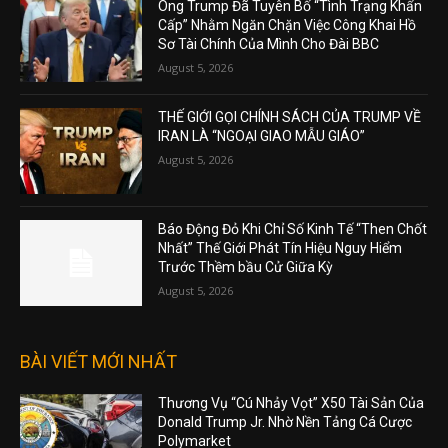
Ông Trump Đã Tuyên Bố “Tình Trạng Khẩn
Cấp” Nhằm Ngăn Chặn Việc Công Khai Hồ
Sơ Tài Chính Của Mình Cho Đài BBC
August 5, 2026
THẾ GIỚI GỌI CHÍNH SÁCH CỦA TRUMP VỀ
IRAN LÀ “NGOẠI GIAO MẪU GIÁO”
August 5, 2026
Báo Động Đỏ Khi Chỉ Số Kinh Tế “Then Chốt
Nhất” Thế Giới Phát Tín Hiệu Nguy Hiểm
Trước Thềm bầu Cử Giữa Kỳ
August 5, 2026
BÀI VIẾT MỚI NHẤT
Thương Vụ “Cú Nhảy Vọt” X50 Tài Sản Của
Donald Trump Jr. Nhờ Nền Tảng Cá Cược
Polymarket