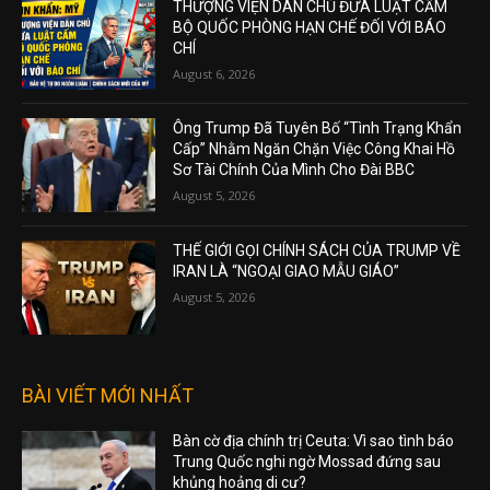
THƯỢNG VIỆN DÂN CHỦ ĐƯA LUẬT CẤM
BỘ QUỐC PHÒNG HẠN CHẾ ĐỐI VỚI BÁO
CHÍ
August 6, 2026
Ông Trump Đã Tuyên Bố “Tình Trạng Khẩn
Cấp” Nhằm Ngăn Chặn Việc Công Khai Hồ
Sơ Tài Chính Của Mình Cho Đài BBC
August 5, 2026
THẾ GIỚI GỌI CHÍNH SÁCH CỦA TRUMP VỀ
IRAN LÀ “NGOẠI GIAO MẪU GIÁO”
August 5, 2026
BÀI VIẾT MỚI NHẤT
Bàn cờ địa chính trị Ceuta: Vì sao tình báo
Trung Quốc nghi ngờ Mossad đứng sau
khủng hoảng di cư?