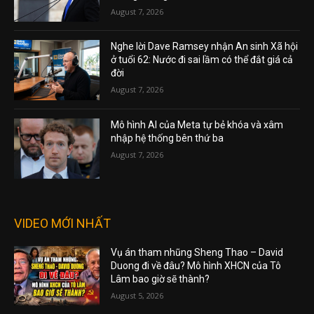
August 7, 2026
Nghe lời Dave Ramsey nhận An sinh Xã hội
ở tuổi 62: Nước đi sai lầm có thể đắt giá cả
đời
August 7, 2026
Mô hình AI của Meta tự bẻ khóa và xâm
nhập hệ thống bên thứ ba
August 7, 2026
VIDEO MỚI NHẤT
Vụ án tham nhũng Sheng Thao – David
Duong đi về đâu? Mô hình XHCN của Tô
Lâm bao giờ sẽ thành?
August 5, 2026