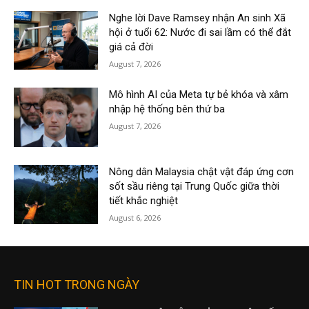
Nghe lời Dave Ramsey nhận An sinh Xã
hội ở tuổi 62: Nước đi sai lầm có thể đắt
giá cả đời
August 7, 2026
Mô hình AI của Meta tự bẻ khóa và xâm
nhập hệ thống bên thứ ba
August 7, 2026
Nông dân Malaysia chật vật đáp ứng cơn
sốt sầu riêng tại Trung Quốc giữa thời
tiết khắc nghiệt
August 6, 2026
TIN HOT TRONG NGÀY